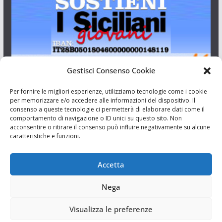
Gestisci Consenso Cookie
I Siciliani Giovani
Per fornire le migliori esperienze, utilizziamo tecnologie come i cookie
per memorizzare e/o accedere alle informazioni del dispositivo. Il
consenso a queste tecnologie ci permetterà di elaborare dati come il
Aut. del tribunale di Catania n.23/2011 del 20/09/2011 Dir.
comportamento di navigazione o ID unici su questo sito. Non
Resp. Riccardo Orioles.
acconsentire o ritirare il consenso può influire negativamente su alcune
caratteristiche e funzioni.
Informativa privacy
Associazione Culturale I Siciliani Giovani
Accetta
via Randazzo 27 Catania
Nega
Visualizza le preferenze