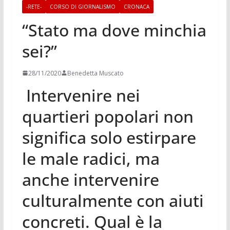
-RETE-
CORSO DI GIORNALISMO
CRONACA
“Stato ma dove minchia
sei?”
28/11/2020
Benedetta Muscato
Intervenire nei
quartieri popolari non
significa solo estirpare
le male radici, ma
anche intervenire
culturalmente con aiuti
concreti. Qual è la