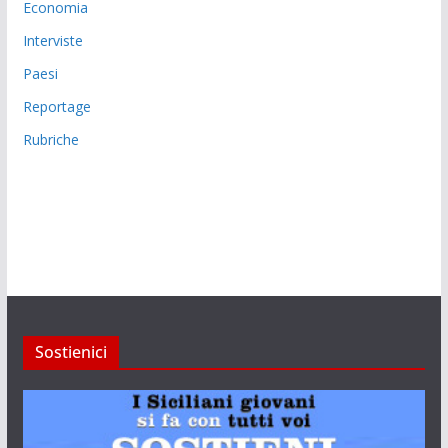
Economia
Interviste
Paesi
Reportage
Rubriche
Sostienici