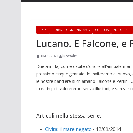
-RETE-
CORSO DI GIORNALISMO
CULTURA
EDITORIALI
Lucano. E Falcone, e P
30/09/2021
lucasalici
Due anni fa, come ospite d’onore all’annuale mani
prossimo cinque gennaio, lo inviteremo di nuovo, e 
le nostre bandiere si chiamano Falcone e Pertini. Un
d’ora in poi valuteremo senza illusioni, e senza sco
Articoli nella stessa serie:
Civita: il mare negato
- 12/09/2014