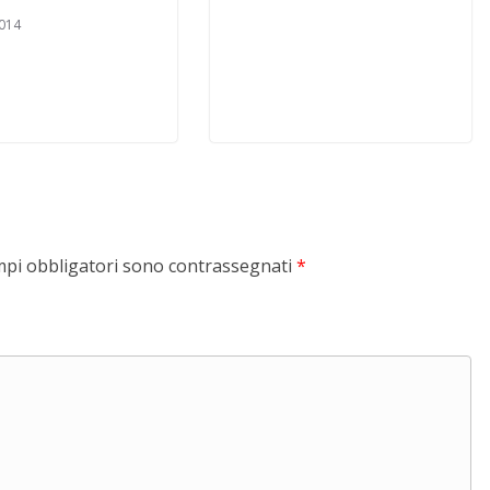
014
mpi obbligatori sono contrassegnati
*