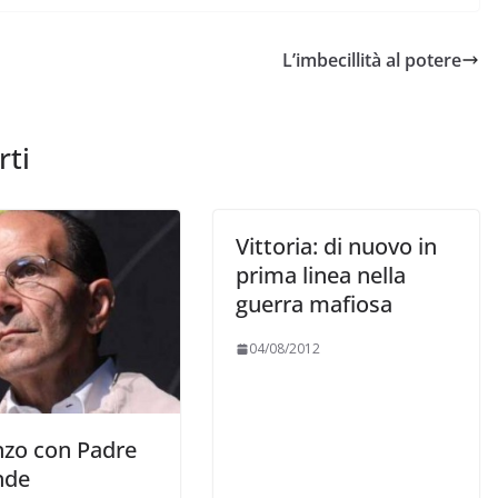
L’imbecillità al potere
rti
Vittoria: di nuovo in
prima linea nella
guerra mafiosa
04/08/2012
nzo con Padre
nde