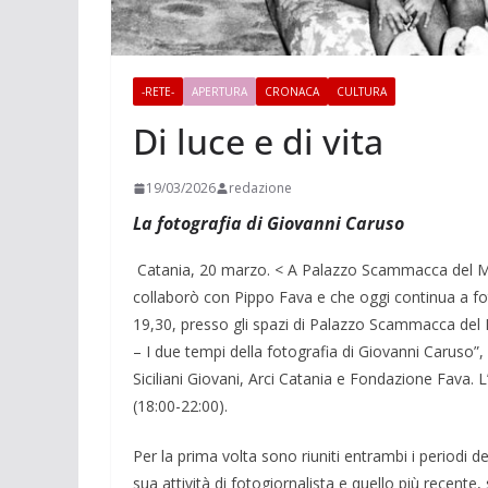
-RETE-
APERTURA
CRONACA
CULTURA
Di luce e di vita
19/03/2026
redazione
La fotografia di Giovanni Caruso
Catania, 20 marzo. < A Palazzo Scammacca del Mur
collaborò con Pippo Fava e che oggi continua a fot
19,30, presso gli spazi di Palazzo Scammacca del M
– I due tempi della fotografia di Giovanni Caruso”,
Siciliani Giovani, Arci Catania e Fondazione Fava. L’e
(18:00-22:00).
Per la prima volta sono riuniti entrambi i periodi d
sua attività di fotogiornalista e quello più recente,