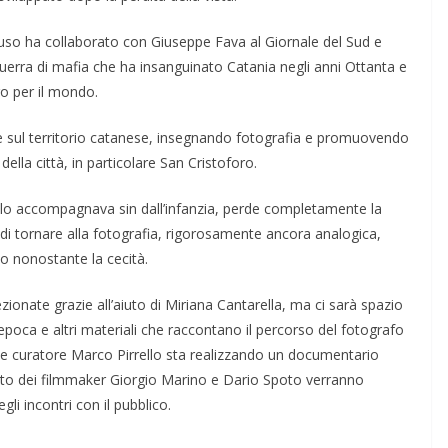
ruso ha collaborato con Giuseppe Fava al Giornale del Sud e
uerra di mafia che ha insanguinato Catania negli anni Ottanta e
ro per il mondo.
 sul territorio catanese, insegnando fotografia e promuovendo
i della città, in particolare San Cristoforo.
he lo accompagnava sin dall’infanzia, perde completamente la
i tornare alla fotografia, rigorosamente ancora analogica,
 nonostante la cecità.
zionate grazie all’aiuto di Miriana Cantarella, ma ci sarà spazio
’epoca e altri materiali che raccontano il percorso del fotografo
ta e curatore Marco Pirrello sta realizzando un documentario
orto dei filmmaker Giorgio Marino e Dario Spoto verranno
li incontri con il pubblico.