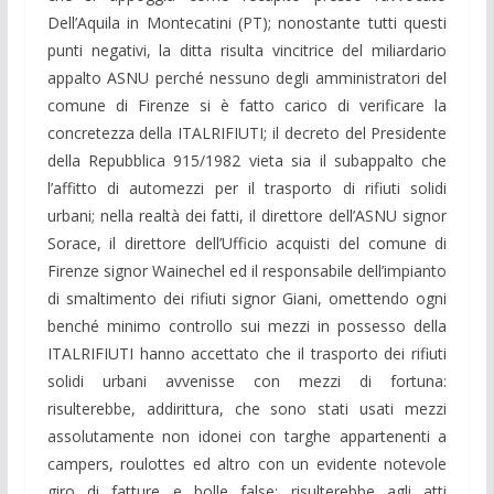
Dell’Aquila in Montecatini (PT); nonostante tutti questi
punti negativi, la ditta risulta vincitrice del miliardario
appalto ASNU perché nessuno degli amministratori del
comune di Firenze si è fatto carico di verificare la
concretezza della ITALRIFIUTI; il decreto del Presidente
della Repubblica 915/1982 vieta sia il subappalto che
l’affitto di automezzi per il trasporto di rifiuti solidi
urbani; nella realtà dei fatti, il direttore dell’ASNU signor
Sorace, il direttore dell’Ufficio acquisti del comune di
Firenze signor Wainechel ed il responsabile dell’impianto
di smaltimento dei rifiuti signor Giani, omettendo ogni
benché minimo controllo sui mezzi in possesso della
ITALRIFIUTI hanno accettato che il trasporto dei rifiuti
solidi urbani avvenisse con mezzi di fortuna:
risulterebbe, addirittura, che sono stati usati mezzi
assolutamente non idonei con targhe appartenenti a
campers, roulottes ed altro con un evidente notevole
giro di fatture e bolle false; risulterebbe agli atti