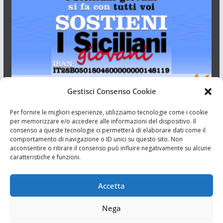
Gestisci Consenso Cookie
I Siciliani Giovani
Per fornire le migliori esperienze, utilizziamo tecnologie come i cookie
per memorizzare e/o accedere alle informazioni del dispositivo. Il
consenso a queste tecnologie ci permetterà di elaborare dati come il
Aut. del tribunale di Catania n.23/2011 del 20/09/2011 Dir.
comportamento di navigazione o ID unici su questo sito. Non
Resp. Riccardo Orioles.
acconsentire o ritirare il consenso può influire negativamente su alcune
caratteristiche e funzioni.
Informativa privacy
Associazione Culturale I Siciliani Giovani
Accetta
via Randazzo 27 Catania
Nega