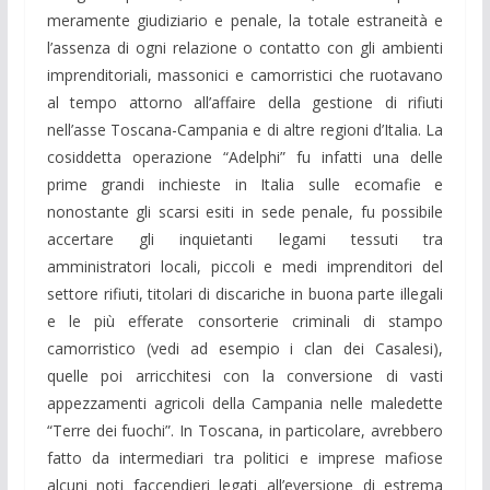
meramente giudiziario e penale, la totale estraneità e
l’assenza di ogni relazione o contatto con gli ambienti
imprenditoriali, massonici e camorristici che ruotavano
al tempo attorno all’affaire della gestione di rifiuti
nell’asse Toscana-Campania e di altre regioni d’Italia. La
cosiddetta operazione “Adelphi” fu infatti una delle
prime grandi inchieste in Italia sulle ecomafie e
nonostante gli scarsi esiti in sede penale, fu possibile
accertare gli inquietanti legami tessuti tra
amministratori locali, piccoli e medi imprenditori del
settore rifiuti, titolari di discariche in buona parte illegali
e le più efferate consorterie criminali di stampo
camorristico (vedi ad esempio i clan dei Casalesi),
quelle poi arricchitesi con la conversione di vasti
appezzamenti agricoli della Campania nelle maledette
“Terre dei fuochi”. In Toscana, in particolare, avrebbero
fatto da intermediari tra politici e imprese mafiose
alcuni noti faccendieri legati all’eversione di estrema