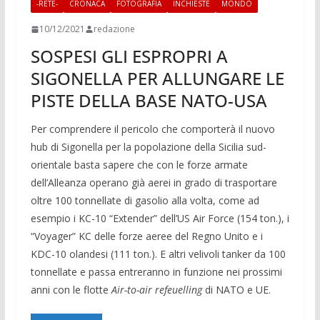
-RETE-
CRONACA
FOTOGRAFIA
INCHIESTE
MONDO
10/12/2021
redazione
SOSPESI GLI ESPROPRI A
SIGONELLA PER ALLUNGARE LE
PISTE DELLA BASE NATO-USA
Per comprendere il pericolo che comporterà il nuovo
hub di Sigonella per la popolazione della Sicilia sud-
orientale basta sapere che con le forze armate
dell’Alleanza operano già aerei in grado di trasportare
oltre 100 tonnellate di gasolio alla volta, come ad
esempio i KC-10 “Extender” dell’US Air Force (154 ton.), i
“Voyager” KC delle forze aeree del Regno Unito e i
KDC-10 olandesi (111 ton.). E altri velivoli tanker da 100
tonnellate e passa entreranno in funzione nei prossimi
anni con le flotte
Air-to-air refeuelling
di NATO e UE.