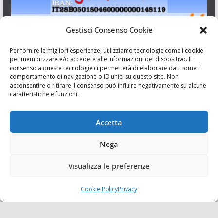
Gestisci Consenso Cookie
I Siciliani Giovani
Per fornire le migliori esperienze, utilizziamo tecnologie come i cookie
per memorizzare e/o accedere alle informazioni del dispositivo. Il
consenso a queste tecnologie ci permetterà di elaborare dati come il
Aut. del tribunale di Catania n.23/2011 del 20/09/2011 Dir.
comportamento di navigazione o ID unici su questo sito. Non
Resp. Riccardo Orioles.
acconsentire o ritirare il consenso può influire negativamente su alcune
caratteristiche e funzioni.
Informativa privacy
Associazione Culturale I Siciliani Giovani
Accetta
via Randazzo 27 Catania
Nega
Visualizza le preferenze
Cookie Policy
Privacy
Copyright © 2026
I Siciliani Giovani
. Tutti i diritti riservati.
Tema:
ColorMag
di ThemeGrill. Powered by
WordPress
.