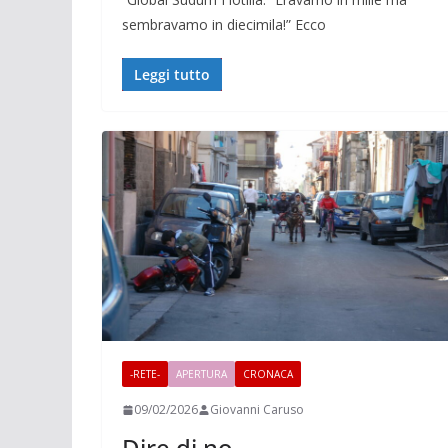
sembravamo in diecimila!” Ecco
Leggi tutto
-RETE-
APERTURA
CRONACA
09/02/2026
Giovanni Caruso
Dire di no