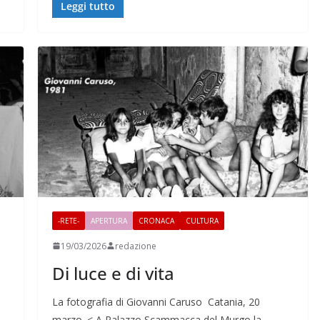
Leggi tutto
-RETE-
APERTURA
CRONACA
CULTURA
19/03/2026
redazione
Di luce e di vita
La fotografia di Giovanni Caruso Catania, 20
marzo. < A Palazzo Scammacca del Murgo la