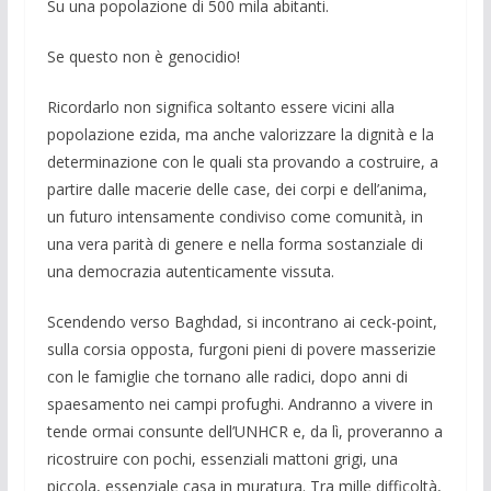
Su una popolazione di 500 mila abitanti.
Se questo non è genocidio!
Ricordarlo non significa soltanto essere vicini alla
popolazione ezida, ma anche valorizzare la dignità e la
determinazione con le quali sta provando a costruire, a
partire dalle macerie delle case, dei corpi e dell’anima,
un futuro intensamente condiviso come comunità, in
una vera parità di genere e nella forma so­stanziale di
una democrazia autenticamente vissuta.
Scendendo verso Baghdad, si incontrano ai ceck-point,
sulla corsia opposta, furgoni pieni di povere masserizie
con le fami­glie che tornano alle radici, dopo anni di
spaesamento nei cam­pi profughi. Andranno a vivere in
tende ormai consunte dell’UNHCR e, da lì, proveranno a
ricostruire con pochi, es­senziali mattoni grigi, una
piccola, essenziale casa in muratura. Tra mille difficoltà,