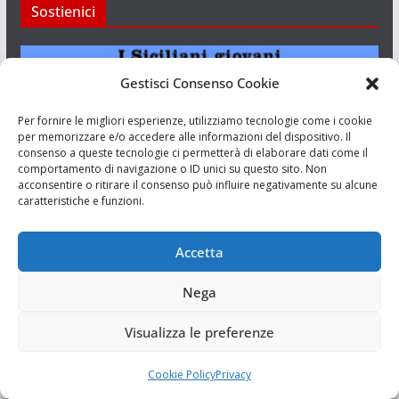
Sostienici
Gestisci Consenso Cookie
Per fornire le migliori esperienze, utilizziamo tecnologie come i cookie
per memorizzare e/o accedere alle informazioni del dispositivo. Il
consenso a queste tecnologie ci permetterà di elaborare dati come il
comportamento di navigazione o ID unici su questo sito. Non
acconsentire o ritirare il consenso può influire negativamente su alcune
caratteristiche e funzioni.
I Siciliani Giovani
Accetta
Nega
Aut. del tribunale di Catania n.23/2011 del 20/09/2011 Dir.
Resp. Riccardo Orioles.
Visualizza le preferenze
Informativa privacy
Cookie Policy
Privacy
Associazione Culturale I Siciliani Giovani