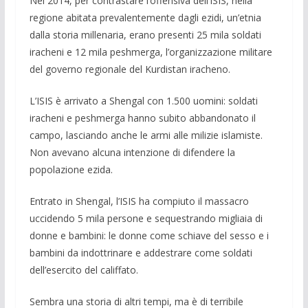
Nel 2014, per contrastare l’offensiva dell’ISIS, nella
regione abitata prevalentemente dagli ezidi, un’etnia
dalla storia mille­naria, erano presenti 25 mila soldati
iracheni e 12 mila pesh­merga, l’organizzazione militare
del governo regionale del Kurdistan iracheno.
L’ISIS è arrivato a Shengal con 1.500 uomini: soldati
iracheni e peshmerga hanno subito abbandonato il
campo, lasciando an­che le armi alle milizie islamiste.
Non avevano alcuna intenzione di difendere la
popolazione ezi­da.
Entrato in Shengal, l’ISIS ha compiuto il massacro
uccidendo 5 mila persone e sequestrando migliaia di
donne e bambini: le donne come schiave del sesso e i
bambini da indottrinare e ad­destrare come soldati
dell’esercito del califfato.
Sembra una storia di altri tempi, ma è di terribile