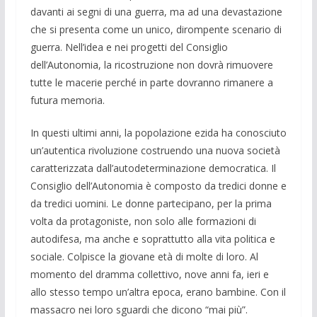
davanti ai segni di una guerra, ma ad una deva­stazione
che si presenta come un unico, dirompente scenario di
guerra. Nell’idea e nei progetti del Consiglio
dell’Autonomia, la ricostruzione non dovrà rimuovere
tutte le macerie perché in parte dovranno rimanere a
futura memoria.
In questi ultimi anni, la popolazione ezida ha conosciuto
un’autentica rivoluzione costruendo una nuova società
caratte­rizzata dall’autodeterminazione democratica. Il
Consiglio dell’Autonomia è composto da tredici donne e
da tredici uomi­ni. Le donne partecipano, per la prima
volta da protagoniste, non solo alle formazioni di
autodifesa, ma anche e soprattutto alla vita politica e
sociale. Colpisce la giovane età di molte di loro. Al
momento del dramma collettivo, nove anni fa, ieri e
allo stesso tempo un’altra epoca, erano bambine. Con il
massa­cro nei loro sguardi che dicono “mai più”.