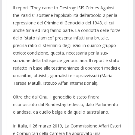
Il report “They came to Destroy: ISIS Crimes Against
the Ya­zidis” sostiene l’applicabilità dell’articolo 2 per la
repressione del Crimine di Genocidio del 1948, di cui
anche Siria ed Iraq fanno parte. La condotta delle forze
dello “stato islamico” pre­senta infatti una brutale,
precisa ratio di sterminio degli ezidi in quanto gruppo
etnico: condizione, questa, necessaria per la sus­
sunzione della fattispecie genocidiaria. Il report è stato
redatto in base alle testimonianze di operatori medici e
umanitari, attivisti, giornalisti e soprav­vissuti (Maria
Teresa Matulli, Istituto Affari Internazio­nali).
Oltre che dall’Onu, il genocidio è stato finora
riconosciuto dal Bundestag tedesco, dalo Parlamento
olandese, da quello belga e da quello australiano.
In Italia, il 26 marzo 2019, La Commissione Affari Esteri
e Co­munitari della Camera ha approvato una