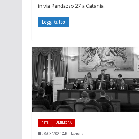
in via Randazzo 27
a Catania.
Leggi tutto
-RETE-
-ULTIMORA-
28/03/2024
Redazione