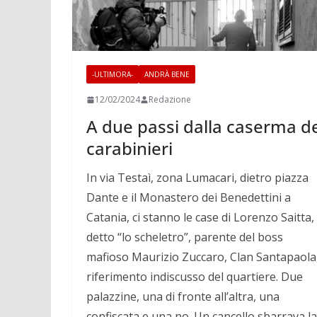
-ULTIMORA-
ANDRÀ BENE
12/02/2024
Redazione
A due passi dalla caserma d
carabinieri
In via Testaì, zona Lumacari, dietro piazza
Dante e il Monastero dei Benedettini a
Catania, ci stanno le case di Lorenzo Saitta,
detto “lo scheletro”, parente del boss
mafioso Maurizio Zuccaro, Clan Santapaola
riferimento indiscusso del quartiere. Due
palazzine, una di fronte all’altra, una
confiscata e una no. Un cancello sbarrava la