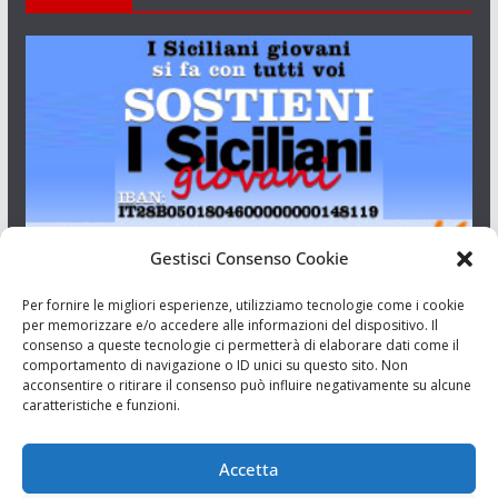
Gestisci Consenso Cookie
I Siciliani Giovani
Per fornire le migliori esperienze, utilizziamo tecnologie come i cookie
per memorizzare e/o accedere alle informazioni del dispositivo. Il
consenso a queste tecnologie ci permetterà di elaborare dati come il
Aut. del tribunale di Catania n.23/2011 del 20/09/2011 Dir.
comportamento di navigazione o ID unici su questo sito. Non
Resp. Riccardo Orioles.
acconsentire o ritirare il consenso può influire negativamente su alcune
caratteristiche e funzioni.
Informativa privacy
Associazione Culturale I Siciliani Giovani
Accetta
via Randazzo 27 Catania