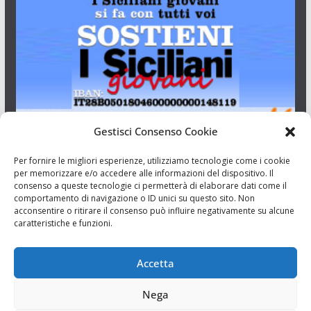
Gestisci Consenso Cookie
I Siciliani Giovani
Per fornire le migliori esperienze, utilizziamo tecnologie come i cookie
per memorizzare e/o accedere alle informazioni del dispositivo. Il
consenso a queste tecnologie ci permetterà di elaborare dati come il
Aut. del tribunale di Catania n.23/2011 del 20/09/2011 Dir.
comportamento di navigazione o ID unici su questo sito. Non
Resp. Riccardo Orioles.
acconsentire o ritirare il consenso può influire negativamente su alcune
caratteristiche e funzioni.
Informativa privacy
Associazione Culturale I Siciliani Giovani
Accetta
via Randazzo 27 Catania
Nega