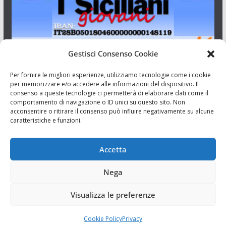
Gestisci Consenso Cookie
I Siciliani Giovani
Per fornire le migliori esperienze, utilizziamo tecnologie come i cookie
per memorizzare e/o accedere alle informazioni del dispositivo. Il
consenso a queste tecnologie ci permetterà di elaborare dati come il
Aut. del tribunale di Catania n.23/2011 del 20/09/2011 Dir.
comportamento di navigazione o ID unici su questo sito. Non
Resp. Riccardo Orioles.
acconsentire o ritirare il consenso può influire negativamente su alcune
caratteristiche e funzioni.
Informativa privacy
Associazione Culturale I Siciliani Giovani
Accetta
via Randazzo 27 Catania
Nega
Visualizza le preferenze
Cookie Policy
Privacy
Copyright © 2026
I Siciliani Giovani
. Tutti i diritti riservati.