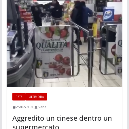
-RETE-
-ULTIMORA-
25/02/2020
ivana
Aggredito un cinese dentro un
supermercato