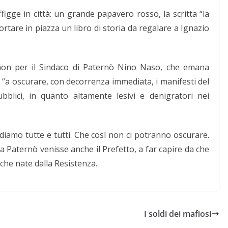
figge in città: un grande papavero rosso, la scritta “la
portare in piazza un libro di storia da regalare a Ignazio
a non per il Sindaco di Paternò Nino Naso, che emana
i “a oscurare, con decorrenza immediata, i manifesti del
ubblici, in quanto altamente lesivi e denigratori nei
diamo tutte e tutti. Che così non ci potranno oscurare.
 a Paternò
venisse anche il Prefetto, a far capire da che
c
he
nat
e
dalla Resistenza.
I soldi dei mafiosi