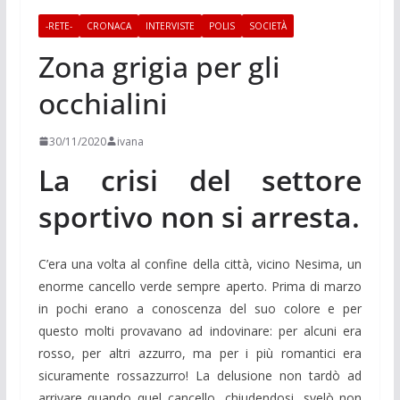
-RETE-
CRONACA
INTERVISTE
POLIS
SOCIETÀ
Zona grigia per gli
occhialini
30/11/2020
ivana
La crisi del settore
sportivo non si arresta.
C’era una volta al confine della città, vicino Nesima, un
enorme cancello verde sempre aperto. Prima di marzo
in pochi erano a conoscenza del suo colore e per
questo molti provavano ad indovinare: per alcuni era
rosso, per altri azzurro, ma per i più romantici era
sicuramente rossazzurro! La delusione non tardò ad
arrivare quando quel cancello, chiudendosi, svelò non