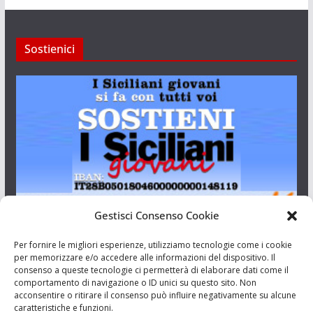
Sostienici
Gestisci Consenso Cookie
I Siciliani Giovani
Per fornire le migliori esperienze, utilizziamo tecnologie come i cookie
per memorizzare e/o accedere alle informazioni del dispositivo. Il
consenso a queste tecnologie ci permetterà di elaborare dati come il
Aut. del tribunale di Catania n.23/2011 del 20/09/2011 Dir.
comportamento di navigazione o ID unici su questo sito. Non
Resp. Riccardo Orioles.
acconsentire o ritirare il consenso può influire negativamente su alcune
caratteristiche e funzioni.