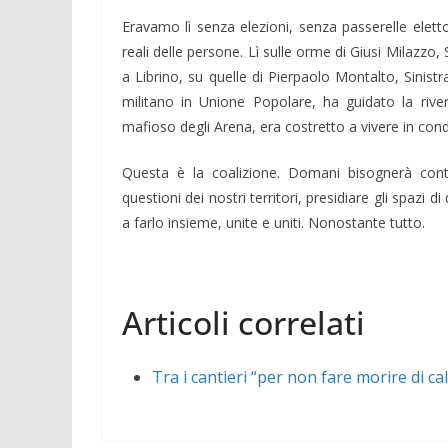
Eravamo lì senza elezioni, senza passerelle eletto
reali delle persone. Lì sulle orme di Giusi Milazzo,
a Librino, su quelle di Pierpaolo Montalto, Sinistr
militano in Unione Popolare, ha guidato la rive
mafioso degli Arena, era costretto a vivere in cond
Questa è la coalizione. Domani bisognerà conti
questioni dei nostri territori, presidiare gli spa
a farlo insieme, unite e uniti. Nonostante tutto.
Articoli correlati
Tra i cantieri “per non fare morire di ca