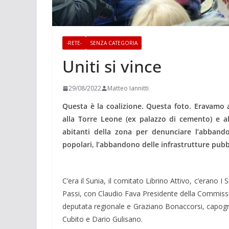
-RETE-
SENZA CATEGORIA
Uniti si vince
29/08/2022
Matteo Iannitti
Questa è la coalizione. Questa foto. Eravamo a
alla Torre Leone (ex palazzo di cemento) e a
abitanti della zona per denunciare l’abbando
popolari, l’abbandono delle infrastrutture pubb
C’era il Sunia, il comitato Librino Attivo, c’erano I Si
Passi, con Claudio Fava Presidente della Commissi
deputata regionale e Graziano Bonaccorsi, capogrup
Cubito e Dario Gulisano.