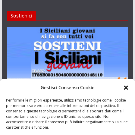
Sostienici
Gestisci Consenso Cookie
I Siciliani Giovani
Per fornire le migliori esperienze, utilizziamo tecnologie come i cookie
per memorizzare e/o accedere alle informazioni del dispositivo. Il
consenso a queste tecnologie ci permetterà di elaborare dati come il
Aut. del tribunale di Catania n.23/2011 del 20/09/2011 Dir.
comportamento di navigazione o ID unici su questo sito. Non
Resp. Riccardo Orioles.
acconsentire o ritirare il consenso può influire negativamente su alcune
caratteristiche e funzioni.
Informativa privacy