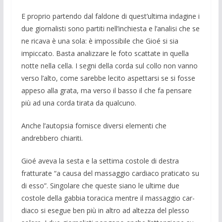
E proprio partendo dal faldone di quest’ultima indagine i
due giornalisti sono partiti nell’inchiesta e l’analisi che se
ne ricava è una sola: è impossibile che Gioé si sia
impiccato. Basta analizzare le foto scattate in quella
notte nella cella. I segni della corda sul collo non vanno
verso l’alto, come sarebbe lecito aspettar­si se si fosse
appeso alla grata, ma verso il basso il che fa pensare
più ad una cor­da tirata da qualcuno.
Anche l’autopsia fornisce diversi ele­menti che
andrebbero chiariti.
Gioé ave­va la sesta e la settima costole di destra
fratturate “a causa del massag­gio cardia­co praticato su
di esso”. Singo­lare che queste siano le ultime due
costo­le della gabbia toracica mentre il massag­gio car­
diaco si esegue ben più in altro ad altezza del plesso