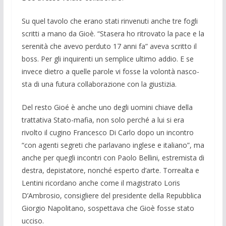
Su quel tavolo che erano stati rinvenuti anche tre fogli
scritti a mano da Gioè. “Stasera ho ritrovato la pace e la
serenità che avevo perduto 17 anni fa” aveva scritto il
boss. Per gli inquirenti un sem­plice ultimo addio. E se
invece dietro a quelle parole vi fosse la volontà nasco­
sta di una futura collaborazione con la giu­stizia.
Del resto Gioé è anche uno degli uomi­ni chiave della
trattativa Stato-mafia, non solo perché a lui si era
rivolto il cugino Francesco Di Carlo dopo un incontro
“con agenti segreti che parlavano inglese e italiano”, ma
anche per quegli incontri con Paolo Bellini, estremista di
destra, depistatore, nonché esperto d’arte. Tor­realta e
Lentini ricordano anche come il magistrato Loris
D’Ambrosio, consiglie­re del presidente della Repubblica
Gior­gio Napolitano, sospettava che Gioè fos­se stato
ucciso.