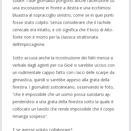
solare. I due giornalisti pongo­no anche l’attenzione su
una esco­riazione in fronte a destra e una ecchimo­si
blua­stra al sopracciglio sinistro, come se in quei punti
fosse stato colpito. Senza con­siderare che il rachide
cervicale era intat­to, e ciò significa che il boss di Alto­
fonte non è morto per la classica stratto­nata
dell’impiccagione.
Sotto accusa anche la ricostruzione dei fatti messa a
verbale dagli agenti per cui Gioé si sarebbe ucciso con
un rudimenta­le cappio fatto con i lacci delle scarpe da
ginnastica, quindi si sarebbe appeso alla grata della
finestra. I giornalisti sottoli­neano, osservando le foto,
“che è impos­sibile che un uomo possa suicidarsi ap­
pendendosi a una grata della finestra sot­to la quale è
collocato un tavolo che ren­de impossibile che il corpo
rimanga so­speso”.
E se avesse voluto collaborare?