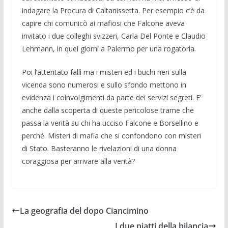
indagare la Procura di Caltanissetta. Per esempio c’è da
capire chi comunicò ai mafiosi che Falcone aveva
invitato i due colleghi svizzeri, Carla Del Ponte e Claudio
Leh­mann, in quei giorni a Palermo per una rogatoria.
Poi l’attentato fallì ma i misteri ed i buchi neri sulla
vicenda sono nume­rosi e sullo sfondo mettono in
evidenza i coin­volgimenti da parte dei servizi segre­ti. E’
anche dalla scoperta di queste peri­colose trame che
passa la verità su chi ha ucciso Falcone e Borsellino e
per­ché. Misteri di mafia che si confondono con misteri
di Stato. Basteranno le rive­lazioni di una donna
coraggiosa per arri­vare alla verità?
La geografia del dopo Ciancimino
I due piatti della bilancia