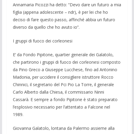
Annamaria Picozzi ha detto: “Devo dare un futuro a mia
figlia (appena ado­lescente – ndr), è per lei che ho
deciso di fare questo passo, affinché ab­bia un futu­ro
diverso da quello che ho avuto io”.
I gruppi di fuoco dei corleonesi
E’ da Fondo Pipitone, quartier generale dei Galatolo,
che partirono i gruppi di fuoco dei corleonesi composto
da Pino Greco a Giuseppe Lucchese, fino ad An­tonino
Madonia, per uccidere il consi­gliere istruttore Rocco
Chinnici, il segre­tario del Pci Pio La Torre, il generale
Carlo Alberto dalla Chiesa, il commissa­rio Ninni
Cassarà. E sempre a fondo Pi­pitone è stato preparato
l’esplosivo ne­cessario per l’attentato a Falcone nel
1989.
Giovanna Galatolo, lontana da Paler­mo assieme alla