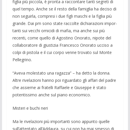
figlia più piccola, è pronta a raccontare tanti segreti di
quel tempo. Anche se il resto della famiglia ha deciso di
non seguirla, compresi i due fi­gli maschi e la figlia più
grande. Dai pm sono state raccolte dichiarazioni impor­
tanti sui vecchi omicidi di mafia, ma an­che sui più
recenti, come quello di Ago­stino Onorato, nipote del
collaboratore di giustizia Francesco Onorato ucciso a
col­pi di pistola e il cui corpo venne trovato sul Monte
Pellegrino.
“Aveva molestato una ragazza” – ha detto la donna.
Altre ri­velazioni hanno poi riguardato gli affari del padre
che as­sieme ai fratelli Raffaele e Giuseppe è stato
potentissimo anche sul piano eco­nomico.
Misteri e buchi neri
Ma le rivelazioni più importanti sono appunto quelle
sull’attentato all’Addaura, su cui non ha mai smesso di