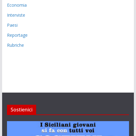
Economia
Interviste
Paesi
Reportage
Rubriche
Sostienici