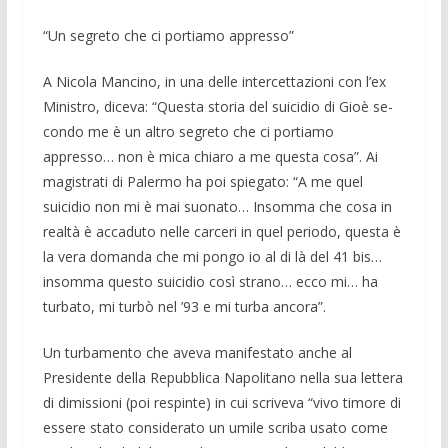
“Un segreto che ci portiamo appresso”
A Nicola Mancino, in una delle inter­cettazioni con l’ex
Ministro, diceva: “Questa storia del suicidio di Gioè se­
condo me è un altro segreto che ci portia­mo
appresso… non è mica chiaro a me questa cosa”. Ai
magistrati di Palermo ha poi spiegato: “A me quel
suicidio non mi è mai suonato… Insomma che cosa in
realtà è accaduto nelle carceri in quel pe­riodo, questa è
la vera domanda che mi pongo io al di là del 41 bis…
insomma questo suicidio così strano… ecco mi… ha
turbato, mi turbò nel ’93 e mi turba ancora”.
Un turbamento che aveva ma­nifestato anche al
Presidente della Re­pubblica Na­politano nella sua lettera
di dimissioni (poi respinte) in cui scriveva “vivo timo­re di
essere stato considerato un umile scriba usato come