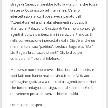
strage di Ca­paci, si sarebbe tolto la vita prima che fosse
la stessa Cosa nostra ad intervenire. C’erano
intercettazioni in cui il boss ave­va parlato dell’
“Attentatuni” ed anche al­tri riferimenti su possibili
attentati al Pa­lazzo di Giustizia di Palermo o contro gli
agenti di polizia penitenziaria in servizio a Pianosa. E
nella conversazione inter­cettata dalla Dia c’è anche un
riferimento al suo “padrino”, Leoluca Bagarella. “Ma ‘
stu Bagarella cu cazzu si senti? Oh, lo dico per
scherzare, ah” disse al te­lefono.
Ma queste non sono prove schiaccianti sulla morte, e
quei fatti non hanno mai convinto troppo. Vi fu anche
un’indagine giudiziaria a carico di tre agenti peniten­ziari
che furono indagati per istigazione al suicidio di Gioè,
ma vennero prosciolti senza chiarire i dubbi.
Un “suicidio” sospetto