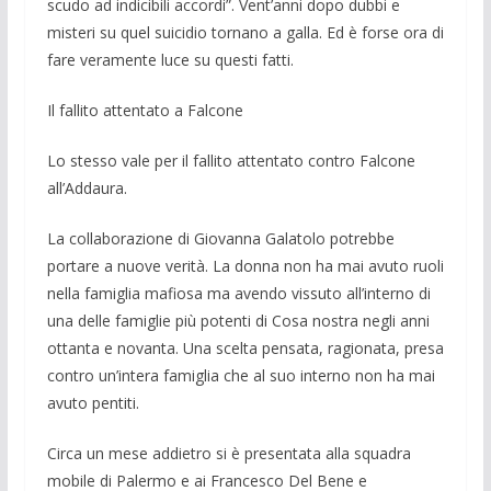
scudo ad in­dicibili ac­cordi”. Vent’anni dopo dubbi e
misteri su quel suicidio tornano a galla. Ed è forse ora di
fare veramente luce su questi fatti.
Il fallito attentato a Falcone
Lo stesso vale per il fallito attentato contro Falcone
all’Addaura.
La collaborazione di Giovanna Galato­lo potrebbe
portare a nuove verità. La donna non ha mai avuto ruoli
nella fami­glia mafiosa ma avendo vissuto all’inter­no di
una delle famiglie più potenti di Cosa nostra negli anni
ottanta e novanta. Una scelta pensata, ragionata, presa
con­tro un’intera famiglia che al suo interno non ha mai
avuto pentiti.
Circa un mese addietro si è presentata alla squadra
mo­bile di Palermo e ai Fran­cesco Del Bene e