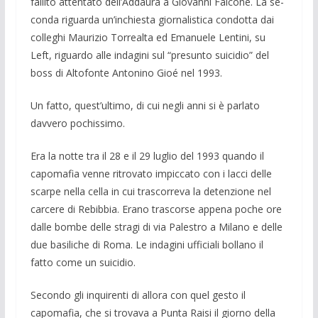
fallito attentato dell’Addaura a Giovanni Falcone. La se­
conda riguarda un’inchiesta giornalistica condotta dai
colleghi Maurizio Torrealta ed Emanuele Lentini, su
Left, riguardo alle indagini sul “presunto suicidio” del
boss di Altofonte Antonino Gioé nel 1993.
Un fatto, quest’ultimo, di cui negli anni si è parlato
davvero pochissimo.
Era la notte tra il 28 e il 29 luglio del 1993 quando il
capomafia venne ritrova­to impiccato con i lacci delle
scarpe nella cella in cui trascorreva la detenzione nel
carcere di Rebibbia. Erano trascorse ap­pena poche ore
dalle bombe delle stragi di via Palestro a Milano e delle
due basi­liche di Roma. Le indagini ufficiali bol­lano il
fatto come un suicidio.
Secondo gli inquirenti di allora con quel gesto il
capomafia, che si trovava a Punta Raisi il giorno della