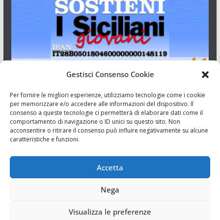
Gestisci Consenso Cookie
I Siciliani Giovani
Per fornire le migliori esperienze, utilizziamo tecnologie come i cookie
per memorizzare e/o accedere alle informazioni del dispositivo. Il
consenso a queste tecnologie ci permetterà di elaborare dati come il
Aut. del tribunale di Catania n.23/2011 del 20/09/2011 Dir.
comportamento di navigazione o ID unici su questo sito. Non
Resp. Riccardo Orioles.
acconsentire o ritirare il consenso può influire negativamente su alcune
caratteristiche e funzioni.
Informativa privacy
Associazione Culturale I Siciliani Giovani
Accetta
via Randazzo 27 Catania
Nega
Visualizza le preferenze