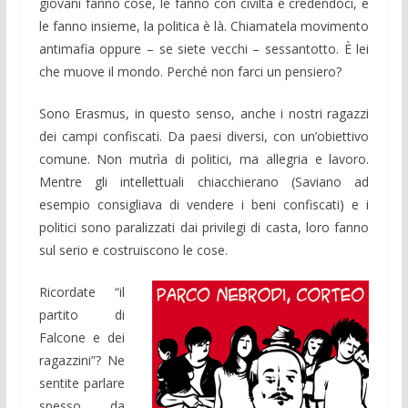
giovani fanno cose, le fanno con civiltà e credendoci, e
le fanno insieme, la politica è là. Chiamatela movimento
antimafia oppure – se siete vecchi – sessantotto. È lei
che muove il mondo. Perché non farci un pensiero?
Sono Erasmus, in questo senso, anche i nostri ragazzi
dei campi confiscati. Da paesi diversi, con un’obiettivo
comune. Non mutrìa di politici, ma allegria e lavoro.
Mentre gli intellettuali chiacchierano (Saviano ad
esempio consigliava di vendere i beni confiscati) e i
politici sono paralizzati dai privilegi di casta, loro fanno
sul serio e costruiscono le cose.
Ricordate “il
partito di
Falcone e dei
ragazzini”? Ne
sentite parlare
spesso, da