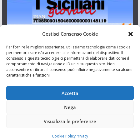
Gestisci Consenso Cookie
I Siciliani Giovani
Per fornire le migliori esperienze, utilizziamo tecnologie come i cookie
per memorizzare e/o accedere alle informazioni del dispositivo. Il
consenso a queste tecnologie ci permetterà di elaborare dati come il
Aut. del tribunale di Catania n.23/2011 del 20/09/2011 Dir.
comportamento di navigazione o ID unici su questo sito. Non
Resp. Riccardo Orioles.
acconsentire o ritirare il consenso può influire negativamente su alcune
caratteristiche e funzioni.
Informativa privacy
Associazione Culturale I Siciliani Giovani
Accetta
via Randazzo 27 Catania
Nega
Visualizza le preferenze
Cookie Policy
Privacy
Copyright © 2026
I Siciliani Giovani
. Tutti i diritti riservati.