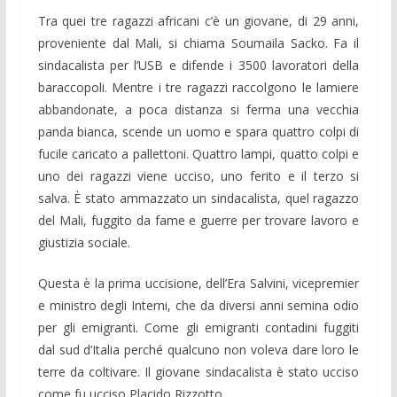
Tra quei tre ragazzi africani c’è un giovane, di 29 anni,
proveniente dal Mali, si chiama Soumaila Sacko. Fa il
sindacalista per l’USB e difende i 3500 lavoratori della
baraccopoli. Mentre i tre ragazzi raccolgono le lamiere
abbandonate, a poca distanza si ferma una vecchia
panda bianca, scende un uomo e spara quattro colpi di
fucile caricato a pallettoni. Quattro lampi, quatto colpi e
uno dei ragazzi viene ucciso, uno ferito e il terzo si
salva. È stato ammazzato un sindacalista, quel ragazzo
del Mali, fuggito da fame e guerre per trovare lavoro e
giustizia sociale.
Questa è la prima uccisione, dell’Era Salvini, vicepremier
e ministro degli Interni, che da diversi anni semina odio
per gli emigranti. Come gli emigranti contadini fuggiti
dal sud d’Italia perché qualcuno non voleva dare loro le
terre da coltivare. Il giovane sindacalista è stato ucciso
come fu ucciso Placido Rizzotto.