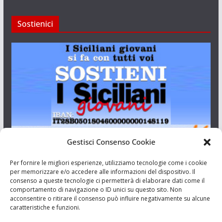
Sostienici
Gestisci Consenso Cookie
I Siciliani Giovani
Per fornire le migliori esperienze, utilizziamo tecnologie come i cookie
per memorizzare e/o accedere alle informazioni del dispositivo. Il
consenso a queste tecnologie ci permetterà di elaborare dati come il
Aut. del tribunale di Catania n.23/2011 del 20/09/2011 Dir.
comportamento di navigazione o ID unici su questo sito. Non
Resp. Riccardo Orioles.
acconsentire o ritirare il consenso può influire negativamente su alcune
caratteristiche e funzioni.
Informativa privacy