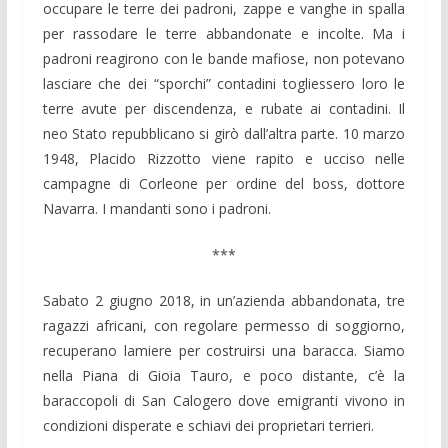
occupare le terre dei padroni, zappe e vanghe in spalla
per rassodare le terre abbandonate e incolte. Ma i
padroni reagirono con le bande mafiose, non potevano
lasciare che dei “sporchi” contadini togliessero loro le
terre avute per discendenza, e rubate ai contadini. Il
neo Stato repubblicano si girò dall’altra parte. 10 marzo
1948, Placido Rizzotto viene rapito e ucciso nelle
campagne di Corleone per ordine del boss, dottore
Navarra. I mandanti sono i padroni.
***
Sabato 2 giugno 2018, in un’azienda abbandonata, tre
ragazzi africani, con regolare permesso di soggiorno,
recuperano lamiere per costruirsi una baracca. Siamo
nella Piana di Gioia Tauro, e poco distante, c’è la
baraccopoli di San Calogero dove emigranti vivono in
condizioni disperate e schiavi dei proprietari terrieri.