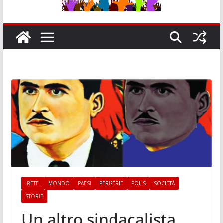
-RETE-
MONDO
PAESI
PERIFERIE
POLIS
SOCIETÀ
STORIE
Un altro sindacalista