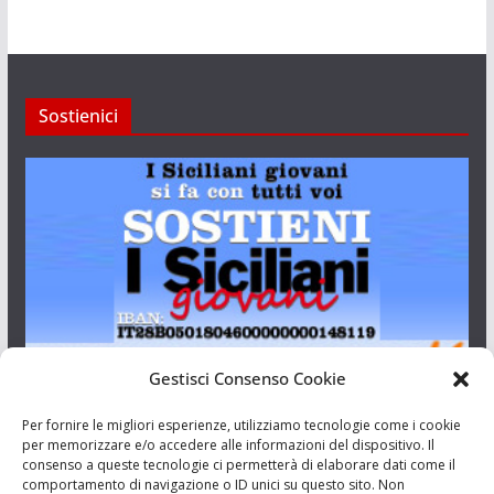
Sostienici
Gestisci Consenso Cookie
I Siciliani Giovani
Per fornire le migliori esperienze, utilizziamo tecnologie come i cookie
per memorizzare e/o accedere alle informazioni del dispositivo. Il
consenso a queste tecnologie ci permetterà di elaborare dati come il
Aut. del tribunale di Catania n.23/2011 del 20/09/2011 Dir.
comportamento di navigazione o ID unici su questo sito. Non