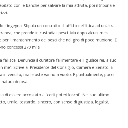
ebitato con le banche per salvare la mia attività, poi il tribunale
izzi.
o s’ingegna. Stipula un contratto di affitto dell’Ittica ad un’altra
rranea, che prende in custodia i pesci. Ma dopo alcuni mesi
se per il mantenimento dei pesci che nel giro di poco muoiono. E
gono concessi 270 mila.
allisce. Denuncia il curatore fallimentare e il giudice rei, a suo
o con me”. Scrive al Presidente del Consiglio, Camera e Senato. E
a in vendita, ma le aste vanno a vuoto. E puntualmente, poco
ra natura dolosa.
chia di essere accostato a “certi poteri loschi”. Nel suo ultimo
o, umile, testardo, sincero, con senso di giustizia, legalità,