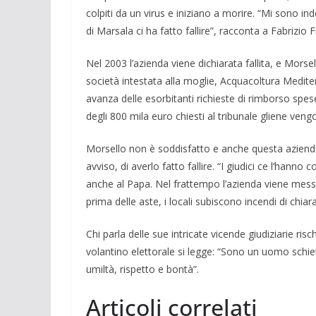
colpiti da un virus e iniziano a morire. “Mi sono ind
di Marsala ci ha fatto fallire”, racconta a Fabrizio Fr
Nel 2003 l’azienda viene dichiarata fallita, e Morsell
società intestata alla moglie, Acquacoltura Medite
avanza delle esorbitanti richieste di rimborso spe
degli 800 mila euro chiesti al tribunale gliene ven
Morsello non è soddisfatto e anche questa azienda f
avviso, di averlo fatto fallire. “I giudici ce l’hann
anche al Papa. Nel frattempo l’azienda viene mess
prima delle aste, i locali subiscono incendi di chia
Chi parla delle sue intricate vicende giudiziarie ris
volantino elettorale si legge: “Sono un uomo schiett
umiltà, rispetto e bontà”.
Articoli correlati