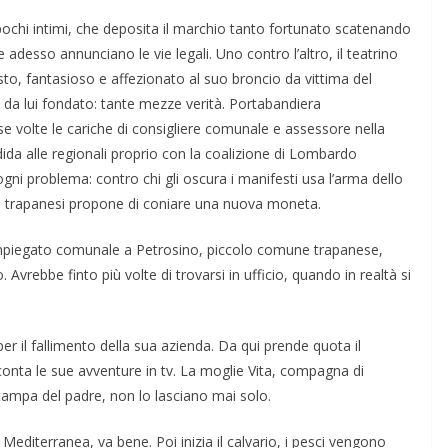
 pochi intimi, che deposita il marchio tanto fortunato scatenando
e adesso annunciano le vie legali. Uno contro l’altro, il teatrino
to, fantasioso e affezionato al suo broncio da vittima del
da lui fondato: tante mezze verità. Portabandiera
verse volte le cariche di consigliere comunale e assessore nella
andida alle regionali proprio con la coalizione di Lombardo
gni problema: contro chi gli oscura i manifesti usa l’arma dello
tori trapanesi propone di coniare una nuova moneta.
. Impiegato comunale a Petrosino, piccolo comune trapanese,
 Avrebbe finto più volte di trovarsi in ufficio, quando in realtà si
 il fallimento della sua azienda. Da qui prende quota il
onta le sue avventure in tv. La moglie Vita, compagna di
 stampa del padre, non lo lasciano mai solo.
a Mediterranea, va bene. Poi inizia il calvario, i pesci vengono