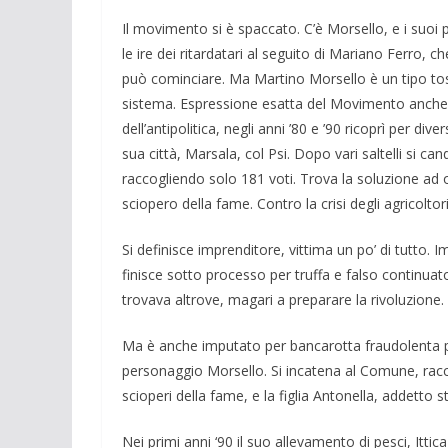
Il movimento si è spaccato. C’è Morsello, e i suoi
le ire dei ritardatari al seguito di Mariano Ferro, ch
può cominciare. Ma Martino Morsello è un tipo tos
sistema. Espressione esatta del Movimento anche 
dell’antipolitica, negli anni ’80 e ’90 ricoprì per di
sua città, Marsala, col Psi. Dopo vari saltelli si c
raccogliendo solo 181 voti. Trova la soluzione ad o
sciopero della fame. Contro la crisi degli agricol
Si definisce imprenditore, vittima un po’ di tutto
finisce sotto processo per truffa e falso continuato.
trovava altrove, magari a preparare la rivoluzione.
Ma è anche imputato per bancarotta fraudolenta per
personaggio Morsello. Si incatena al Comune, racc
scioperi della fame, e la figlia Antonella, addetto
Nei primi anni ‘90 il suo allevamento di pesci, Ittic