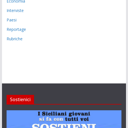
Economia
Interviste
Paesi
Reportage
Rubriche
Sostienici