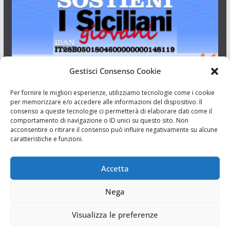
Gestisci Consenso Cookie
I Siciliani Giovani
Per fornire le migliori esperienze, utilizziamo tecnologie come i cookie
per memorizzare e/o accedere alle informazioni del dispositivo. Il
consenso a queste tecnologie ci permetterà di elaborare dati come il
Aut. del tribunale di Catania n.23/2011 del 20/09/2011 Dir.
comportamento di navigazione o ID unici su questo sito. Non
Resp. Riccardo Orioles.
acconsentire o ritirare il consenso può influire negativamente su alcune
caratteristiche e funzioni.
Informativa privacy
Associazione Culturale I Siciliani Giovani
Accetta
via Randazzo 27 Catania
Nega
Visualizza le preferenze