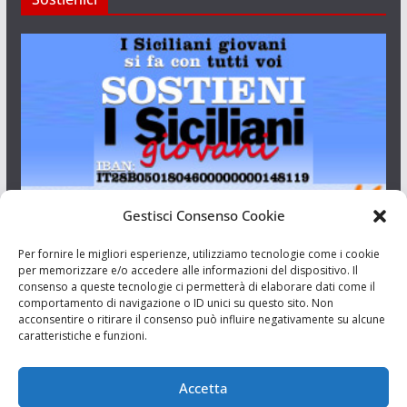
Gestisci Consenso Cookie
I Siciliani Giovani
Per fornire le migliori esperienze, utilizziamo tecnologie come i cookie
per memorizzare e/o accedere alle informazioni del dispositivo. Il
consenso a queste tecnologie ci permetterà di elaborare dati come il
Aut. del tribunale di Catania n.23/2011 del 20/09/2011 Dir.
comportamento di navigazione o ID unici su questo sito. Non
Resp. Riccardo Orioles.
acconsentire o ritirare il consenso può influire negativamente su alcune
caratteristiche e funzioni.
Informativa privacy
Associazione Culturale I Siciliani Giovani
Accetta
via Randazzo 27 Catania