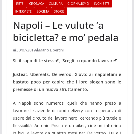
-RETE-
CRONACA
CULTURA
GIORNALISMO
INCHIESTE
INTERVISTE
SOCIETÀ
STORIE
Napoli – Le vulute ‘a
bicicletta? e mo’ pedala
30/07/2019
Mario Libertini
Sii il capo di te stesso!’, ‘Scegli tu quando lavorare!’
Justeat, Ubereats, Deliveroo, Glovo: ai napoletani è
bastato poco per capire che i loro slogan sono le
premesse di un nuovo sfruttamento.
A Napoli sono numerosi quelli che hanno preso a
lavorare le aziende di food delivery con la speranza di
uscire dal circuito del lavoro nero, cercando più tutele e
flessibilità. Antonio Prisco è un biker, cioè un fattorino
in bici, e lavora da quattro mesi per Deliveroo. Lui e i