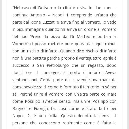
“Nel caso di Deliveroo la città è divisa in due zone –
continua Antonio – Napoli 1 comprende un’area che
parte dal Rione Luzzati e arriva fino al Vomero. Io vado
in bici, immagina quando mi arriva un ordine al Vomero
del tipo ‘Prendi la pizza da Di Matteo e portala al
Vomero’: ci posso mettere pure quarantacinque minuti
con un rischio di infarto. Quando dico rischio di infarto
non è una battuta perché proprio il ventiquattro aprile è
successo a San Pietroburgo che un ragazzo, dopo
dodici ore di consegne, è morto di infarto. Aveva
ventuno anni. C’è da parte delle aziende una mancata
consapevolezza di come è formato il territorio in sé per
sé. Perché unire il Vomero con un’altra parte collinare
come Posillipo avrebbe senso, ma unire Posillipo con
Bagnoli e Fuorigrotta, così come è stato fatto per
Napoli 2, è una follia. Questo denota l’assenza di
persone che conoscono realmente come è fatta la