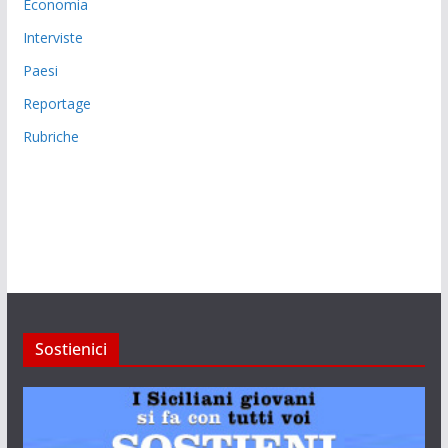
Economia
Interviste
Paesi
Reportage
Rubriche
Sostienici