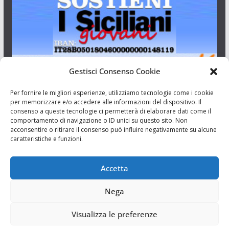
Gestisci Consenso Cookie
I Siciliani Giovani
Per fornire le migliori esperienze, utilizziamo tecnologie come i cookie
per memorizzare e/o accedere alle informazioni del dispositivo. Il
consenso a queste tecnologie ci permetterà di elaborare dati come il
Aut. del tribunale di Catania n.23/2011 del 20/09/2011 Dir.
comportamento di navigazione o ID unici su questo sito. Non
Resp. Riccardo Orioles.
acconsentire o ritirare il consenso può influire negativamente su alcune
caratteristiche e funzioni.
Informativa privacy
Associazione Culturale I Siciliani Giovani
Accetta
via Randazzo 27 Catania
Nega
Visualizza le preferenze