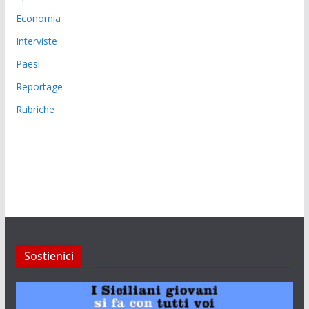
Economia
Interviste
Paesi
Reportage
Rubriche
Sostienici