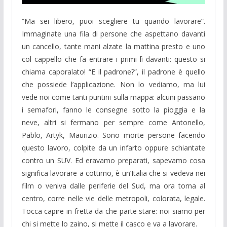
“Ma sei libero, puoi scegliere tu quando lavorare”.
Immaginate una fila di persone che aspettano davanti
un cancello, tante mani alzate la mattina presto e uno
col cappello che fa entrare i primi lì davanti: questo si
chiama caporalato! “E il padrone?”, il padrone è quello
che possiede l’applicazione. Non lo vediamo, ma lui
vede noi come tanti puntini sulla mappa: alcuni passano
i semafori, fanno le consegne sotto la pioggia e la
neve, altri si fermano per sempre come Antonello,
Pablo, Artyk, Maurizio. Sono morte persone facendo
questo lavoro, colpite da un infarto oppure schiantate
contro un SUV. Ed eravamo preparati, sapevamo cosa
significa lavorare a cottimo, è un’Italia che si vedeva nei
film o veniva dalle periferie del Sud, ma ora torna al
centro, corre nelle vie delle metropoli, colorata, legale.
Tocca capire in fretta da che parte stare: noi siamo per
chi si mette lo zaino, si mette il casco e va a lavorare.