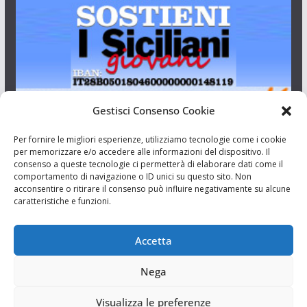
Gestisci Consenso Cookie
I Siciliani Giovani
Per fornire le migliori esperienze, utilizziamo tecnologie come i cookie
per memorizzare e/o accedere alle informazioni del dispositivo. Il
consenso a queste tecnologie ci permetterà di elaborare dati come il
Aut. del tribunale di Catania n.23/2011 del 20/09/2011 Dir.
comportamento di navigazione o ID unici su questo sito. Non
Resp. Riccardo Orioles.
acconsentire o ritirare il consenso può influire negativamente su alcune
caratteristiche e funzioni.
Informativa privacy
Associazione Culturale I Siciliani Giovani
Accetta
via Randazzo 27 Catania
Nega
Visualizza le preferenze