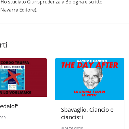
a. Ho studiato Giurisprudenza a Bologna e scritto
. Navarra Editore).
rti
pedalo!”
Sbavaglio. Ciancio e
ciancisti
020
03/01/2020