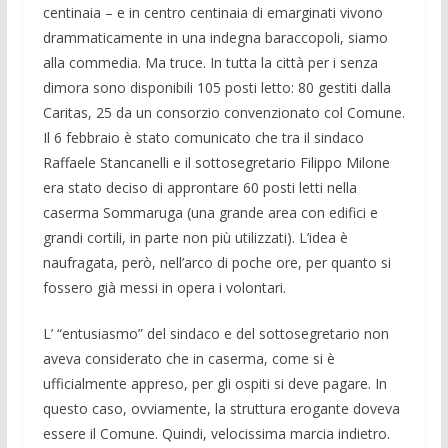
centinaia – e in centro centinaia di emarginati vivono
drammaticamente in una indegna baraccopoli, siamo
alla commedia. Ma truce. In tutta la città per i senza
dimora sono disponibili 105 posti letto: 80 gestiti dalla
Caritas, 25 da un consorzio convenzionato col Comune.
Il 6 febbraio è stato comunicato che tra il sindaco
Raffaele Stancanelli e il sottosegretario Filippo Milone
era stato deciso di approntare 60 posti letti nella
caserma Sommaruga (una grande area con edifici e
grandi cortili, in parte non più utilizzati). L’idea è
naufragata, però, nell’arco di poche ore, per quanto si
fossero già messi in opera i volontari.
L’ “entusiasmo” del sindaco e del sottosegretario non
aveva considerato che in caserma, come si è
ufficialmente appreso, per gli ospiti si deve pagare. In
questo caso, ovviamente, la struttura erogante doveva
essere il Comune. Quindi, velocissima marcia indietro.