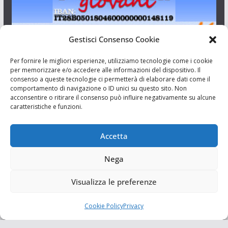
Gestisci Consenso Cookie
I Siciliani Giovani
Per fornire le migliori esperienze, utilizziamo tecnologie come i cookie
per memorizzare e/o accedere alle informazioni del dispositivo. Il
consenso a queste tecnologie ci permetterà di elaborare dati come il
Aut. del tribunale di Catania n.23/2011 del 20/09/2011 Dir.
comportamento di navigazione o ID unici su questo sito. Non
Resp. Riccardo Orioles.
acconsentire o ritirare il consenso può influire negativamente su alcune
caratteristiche e funzioni.
Informativa privacy
Associazione Culturale I Siciliani Giovani
Accetta
via Randazzo 27 Catania
Nega
Visualizza le preferenze
Cookie Policy
Privacy
Copyright © 2026
I Siciliani Giovani
. Tutti i diritti riservati.
Tema:
ColorMag
di ThemeGrill. Powered by
WordPress
.