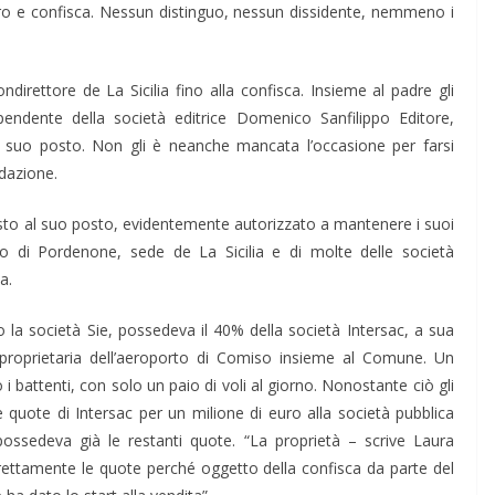
tro e confisca. Nessun distinguo, nessun dissidente, nemmeno i
ondirettore de La Sicilia fino alla confisca. Insieme al padre gli
endente della società editrice Domenico San­filippo Editore,
l suo posto. Non gli è neanche man­cata l’occasione per farsi
edazione.
to al suo posto, evidentemente autorizzato a mantenere i suoi
ico di Pordenone, sede de La Sicilia e di molte delle società
a.
 la società Sie, pos­sedeva il 40% della società Intersac, a sua
 proprietaria dell’aeroporto di Comiso insieme al Comune. Un
i bat­tenti, con solo un paio di voli al giorno. Nonostante ciò gli
le quote di Intersac per un milione di euro alla società pubblica
ossedeva già le restanti quote. “La proprietà – scrive Laura
direttamente le quote perché oggetto della confisca da parte del