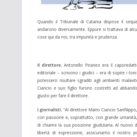
Quando il Tribunale di Catania dispose il sequ
andarono diversamente. Eppure si trattava di alcun
cose qui da noi, tra impunità e prudenza.
Il direttore.
Antonello Piraneo era il caporedattor
editoriale – scrivono i giu­dici – era di sopire i 
potessero risultare sgraditi agli ambienti malavit
Cian­cio e suo figlio furono costretti ad abband
giusto per fare il diret­tore.
I giornalisti.
“Al direttore Mario Ciancio Sanfilippo
con passione e, soprat­tutto, con grande umanità, 
di chiarire la sua posizione giudiziaria. Al nuovo 
liber­tà di espressione, assicuriamo il nostro 