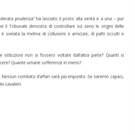
derata prudenza” ha lasciato il posto alla verità e a una – pur
 il Tribunale dimostra di controllare sul serio le origini delle
 è svelata la melma di collusioni e amicizie, di patti occulti e
istituzioni non si fos­sero voltate dall’altra parte? Quanti si
 carcere? Quante umane sofferenze in meno?
a. Nessun comitato d’affari sarà più impunito. Se saremo capaci,
i cavalieri.