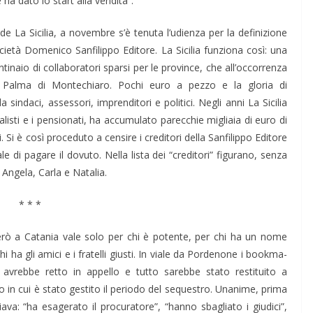
 ha dato lo start alla vendita”.
 La Sicilia, a no­vembre s’è tenuta l’udienza per la definizione
ocietà Domenico Sanfilippo Edi­tore. La Si­cilia funziona così: una
entinaio di collaboratori sparsi per le province, che all’occorren­za
 Palma di Montechia­ro. Pochi euro a pezzo e la gloria di
da sindaci, assessori, imprenditori e politici. Ne­gli anni La Sicilia
alisti e i pensionati, ha accumulato parecchie migliaia di euro di
i. Si è così procedu­to a censire i creditori della Sanfilippo Editore
i pagare il dovuto. Nella lista dei “cre­ditori” figura­no, senza
 Ange­la, Carla e Natalia.
* * *
rò a Catania vale solo per chi è potente, per chi ha un nome
hi ha gli amici e i fratelli giusti. In viale da Pordenone i bookma­
vrebbe retto in appello e tutto sarebbe stato restituito a
o in cui è stato gestito il perio­do del sequestro. Una­nime, prima
ava: “ha esagerato il procuratore”, “hanno sbagliato i giudici”,