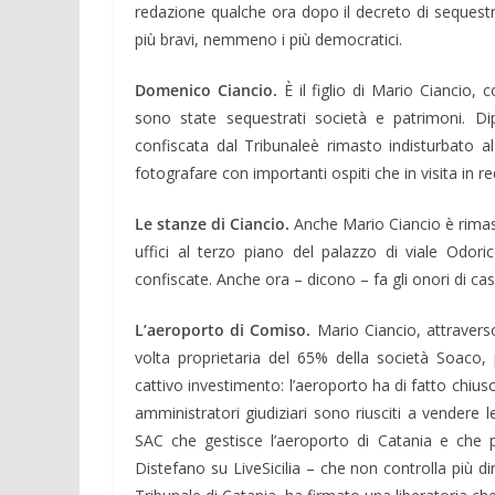
redazione qualche ora dopo il de­creto di seques
più bravi, nemmeno i più democratici.
Domenico Ciancio.
È il figlio di Mario Ciancio, c
sono state sequestrati società e patrimoni. Dip
confiscata dal Tribunaleè rimasto indisturbato a
fotografare con importanti ospiti che in visita in r
Le stanze di Ciancio.
Anche Mario Ciancio è rimas
uffici al terzo piano del palazzo di viale Odor
confiscate. Anche ora – dicono – fa gli onori di cas
L’aeroporto di Comiso.
Mario Ciancio, attraverso
volta proprietaria del 65% della società Soaco,
cattivo investimento: l’aeroporto ha di fatto chiuso 
ammini­stratori giudiziari sono riusciti a vendere 
SAC che gestisce l’aeroporto di Catania e che p
Distefano su LiveSicilia – che non controlla più 