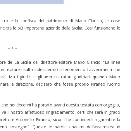
estro e la confisca del patrimonio di Mario Ciancio, le cose
e tra le più importanti aziende della Sicilia. Così funzionano le
* * *
e de La Sicilia del direttore-editore Mario Ciancio. “La linea
toni ed evitare risalto indesiderato a fenomeni od avvenimenti che
o­si”. Ma i giudici e gli amministratori giudiziari, quando Mario
onare la direzione, decisero che fosse proprio Piraneo l’uomo
, che nei decenni ha portato avanti questa testata con orgoglio,
va il nostro affettuoso ringraziamento, cer­ti che sarà in grado
direttore Antonello Piraneo, sicuri che continuerà a garantire la
pieno sostegno”. Queste le pa­role unanimi dell’assemblea di