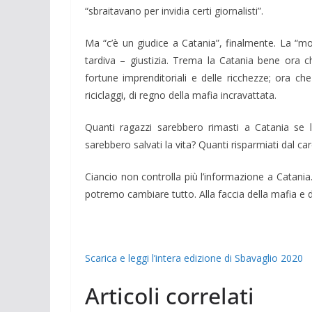
“sbraitava­no per invidia certi giornalisti”.
Ma “c’è un giudice a Catania”, finalmente. La “mo
tardiva – giustizia. Trema la Catania bene ora che
fortune imprenditoriali e delle ricchezze; ora che
riciclaggi, di regno della mafia incravattata.
Quanti ragazzi sarebbero rimasti a Catania se le 
sarebbero salvati la vita? Quan­ti risparmiati dal
Ciancio non controlla più l’informazione a Catani
potremo cambiare tutto. Alla faccia della mafia e de
Scarica e leggi l’intera edizione di Sbavaglio 2020
Articoli correlati