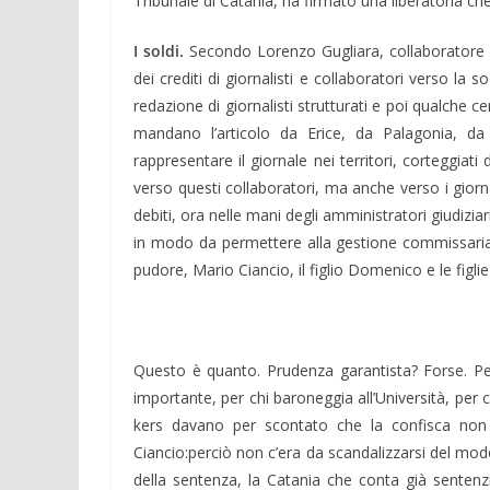
Tribunale di Catania, ha firmato una liberatoria che
I soldi.
Secondo Lorenzo Gugliara, collaboratore de
dei crediti di giornalisti e collaboratori verso la s
redazione di giornalisti strutturati e poi qual­che c
mandano l’articolo da Erice, da Palagonia, da
rappresentare il gior­nale nei terri­tori, corteggiati 
verso que­sti collaboratori, ma anche verso i gior­n
de­biti, ora nel­le mani degli amministratori giudiziar
in modo da permettere alla gestione commissariale d
pudore, Mario Ciancio, il figlio Domenico e le figlie
Questo è quanto. Prudenza garantista? Forse. Pe
importante, per chi baro­neggia all’Università, per c
kers davano per scontato che la confisca non a
Ciancio:per­ciò non c’era da scanda­lizzarsi del mod
della sentenza, la Catania che con­ta già sentenzi