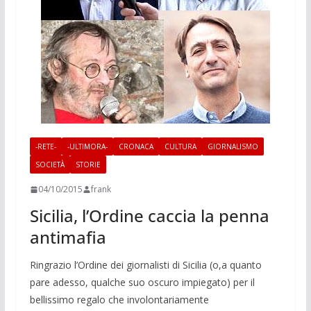
-RETE-
-ULTIMORA-
CRONACA
CULTURA
GIORNALISMO
SOCIETÀ
STORIE
04/10/2015
frank
Sicilia, l’Ordine caccia la penna
antimafia
Ringrazio l’Ordine dei giornalisti di Sicilia (o,a quanto
pare adesso, qualche suo oscuro impiegato) per il
bellissimo regalo che involontariamente