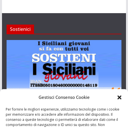
Sostienici
Gestisci Consenso Cookie
I Siciliani Giovani
Per fornire le migliori esperienze, utilizziamo tecnologie come i cookie
per memorizzare e/o accedere alle informazioni del dispositivo. Il
consenso a queste tecnologie ci permetterà di elaborare dati come il
Aut. del tribunale di Catania n.23/2011 del 20/09/2011 Dir.
comportamento di navigazione o ID unici su questo sito. Non
Resp. Riccardo Orioles.