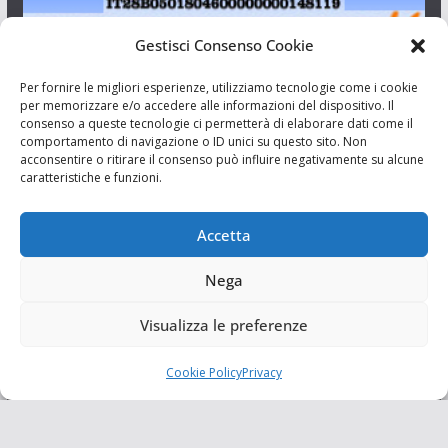
Gestisci Consenso Cookie
I Siciliani Giovani
Per fornire le migliori esperienze, utilizziamo tecnologie come i cookie
per memorizzare e/o accedere alle informazioni del dispositivo. Il
consenso a queste tecnologie ci permetterà di elaborare dati come il
Aut. del tribunale di Catania n.23/2011 del 20/09/2011 Dir.
comportamento di navigazione o ID unici su questo sito. Non
Resp. Riccardo Orioles.
acconsentire o ritirare il consenso può influire negativamente su alcune
caratteristiche e funzioni.
Informativa privacy
Associazione Culturale I Siciliani Giovani
Accetta
via Randazzo 27 Catania
Nega
Visualizza le preferenze
Cookie Policy
Privacy
Copyright © 2026
I Siciliani Giovani
. Tutti i diritti riservati.
Tema:
ColorMag
di ThemeGrill. Powered by
WordPress
.