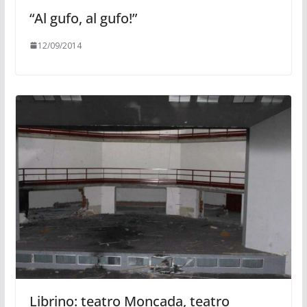
“Al gufo, al gufo!”
12/09/2014
Librino: teatro Moncada, teatro