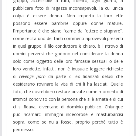
gruppo, accessibile a tutti, intento, ogni giorno, a
pubblicare foto di ragazze inconsapevoli, la cui unica
colpa è essere donna. Non importa la loro età:
possono essere bambine oppure donne mature,
l’importante è che siano “carne da fottere e stuprare”,
come recita uno dei tanti commenti riprovevoli presenti
in quel gruppo. Il filo conduttore è chiaro, è il ritrovo di
uomini perversi che godono nel considerare la donna
solo come oggetto delle loro fantasie sessuali o delle
loro vendette. Infatti, non è inusuale leggere richieste
di
revenge porn
da parte di ex fidanzati delusi che
desiderano rovinare la vita di chi li ha lasciati. Quelle
foto, che dovrebbero restare private come momento di
intimità condiviso con la persona che si è amata e di cui
ci si fidava, diventano di dominio pubblico. Chiunque
può ricamarci immagini indecorose e masturbarcisi
sopra, come se nulla fosse, proprio perché tutto è
permesso.