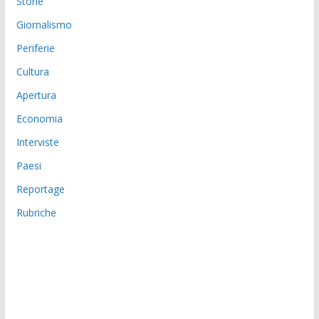
Storie
Giornalismo
Periferie
Cultura
Apertura
Economia
Interviste
Paesi
Reportage
Rubriche