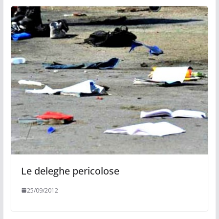
Le deleghe pericolose
25/09/2012