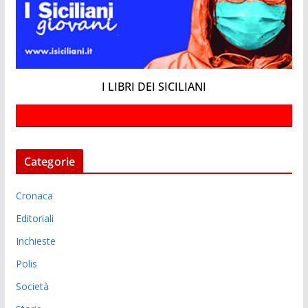
I LIBRI DEI SICILIANI
Categorie
Cronaca
Editoriali
Inchieste
Polis
Società