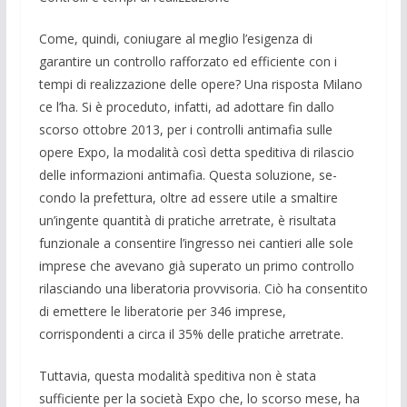
Come, quindi, coniugare al meglio l’esi­genza di
garantire un controllo raffor­zato ed efficiente con i
tempi di realizza­zione delle opere? Una risposta Milano
ce l’ha. Si è proceduto, infatti, ad adottare fin dal­lo
scorso ottobre 2013, per i controlli anti­mafia sulle
opere Expo, la modalità così detta speditiva di rilascio
delle infor­mazioni antimafia. Questa soluzione, se­
condo la prefettura, oltre ad essere utile a smaltire
un’ingente quantità di pratiche arretrate, è risultata
funzionale a consenti­re l’ingresso nei cantieri alle sole
imprese che avevano già superato un primo con­trollo
rilasciando una liberatoria provviso­ria. Ciò ha consentito
di emettere le libe­ratorie per 346 imprese,
corrispondenti a circa il 35% delle pratiche arretrate.
Tuttavia, questa modalità speditiva non è stata
sufficiente per la società Expo che, lo scorso mese, ha