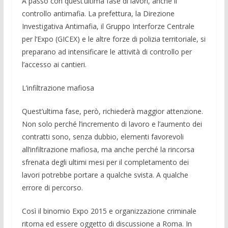
A passo con quest’ultima fase di lavori, anche il
controllo antimafia. La prefettura, la Direzione
Investigativa Antimafia, il Gruppo Interforze Centrale
per l’Expo (GICEX) e le altre forze di polizia territo­riale, si
preparano ad intensificare le atti­vità di controllo per
l’accesso ai cantieri.
L’infiltrazione mafiosa
Quest’ultima fase, però, richiederà mag­gior attenzione.
Non solo perché l’incre­mento di lavoro e l’aumento dei
contratti sono, senza dubbio, elementi fa­vorevoli
all’infiltrazione mafiosa, ma an­che perché la rincorsa
sfrenata degli ulti­mi mesi per il completamento dei
lavori potrebbe porta­re a qualche svista. A qual­che
errore di percorso.
Così il binomio Expo 2015 e organizza­zione criminale
ritorna ed essere oggetto di discussione a Roma. In