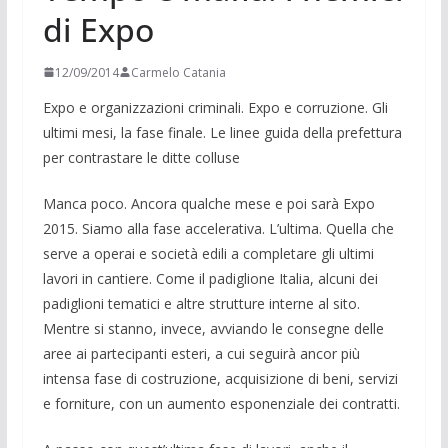
di Expo
12/09/2014
Carmelo Catania
Expo e organizzazioni criminali. Expo e cor­ruzione. Gli
ultimi mesi, la fase finale. Le linee guida della prefet­tura
per contrastare le ditte colluse
Manca poco. Ancora qualche mese e poi sarà Expo
2015. Siamo alla fase ac­celerativa. L’ultima. Quella che
serve a operai e società edili a completare gli ultimi
lavori in cantiere. Come il padi­glione Italia, alcuni dei
padiglioni tema­tici e altre strutture interne al sito.
Mentre si stanno, invece, avviando le consegne delle
aree ai partecipanti este­ri, a cui seguirà ancor più
intensa fase di costruzione, acquisizione di beni, ser­vizi
e forniture, con un aumento espo­nenziale dei contratti.