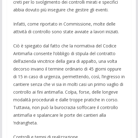
creti per lo svolgimento dei controlli mi­rati e spe­cifici
abbia dovuto più inseguire che ge­stire gli eventi.
Infatti, come ripor­tato in Commissione, molte delle
attività di controllo sono state avviate a lavori ini­ziati.
Ciò è spiegato dal fatto che la normati­va del Codice
Antimafia consente l’obbli­go di stipula del contratto
dell’azienda vincitrice della gara di appal­to, una volta
decorso invano il termine or­dinario di 45 giorni oppure
di 15 in caso di urgenza, permettendo, così, l’ingresso in
cantiere senza che vi sia in molti casi un primo va­glio di
controllo ai fini anti­mafia. Colpa, forse, delle longeve
modali­tà procedurali e dalle troppe pratiche in corso.
Tuttavia, non può la burocrazia sof­focare il control­lo
antimafia e spalancare le porte dei can­tieri alla
‘ndrangheta.
Controlli e tempi di realizzazione