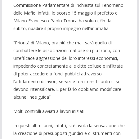
Commissione Parlamentare di Inchiesta sul Fenomeno
delle Mafie, infatti, lo scorso 15 maggio il prefetto di
Milano Francesco Paolo Tron­ca ha voluto, fin da
subito, ribadire il pro­prio impegno nell’antimafia.
“Priorità di Milano, ora più che mai, sarà quello di
combattere le associazioni mafiose su più fronti, con
un’efficace ag­gressione dei loro interessi economici,
im­pedendo con­cretamente alle ditte colluse e infiltrate
di poter accedere a fondi pubbli­ci attraverso
l’affidamento di lavori, servi­zi e forniture. I controlli si
devono intensi­ficare. E per farlo dobbiamo modificare
alcune linee guida”.
Molti controlli avviati a lavori iniziati
In questi ultimi anni, infatti, si è avuta la sensazione che
la creazione di presup­posti giuridici e di strumenti con­