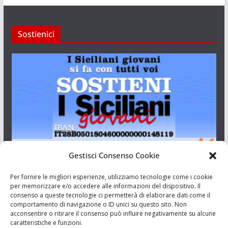
Sostienici
Gestisci Consenso Cookie
I Siciliani Giovani
Per fornire le migliori esperienze, utilizziamo tecnologie come i cookie
per memorizzare e/o accedere alle informazioni del dispositivo. Il
consenso a queste tecnologie ci permetterà di elaborare dati come il
Aut. del tribunale di Catania n.23/2011 del 20/09/2011 Dir.
comportamento di navigazione o ID unici su questo sito. Non
Resp. Riccardo Orioles.
acconsentire o ritirare il consenso può influire negativamente su alcune
caratteristiche e funzioni.