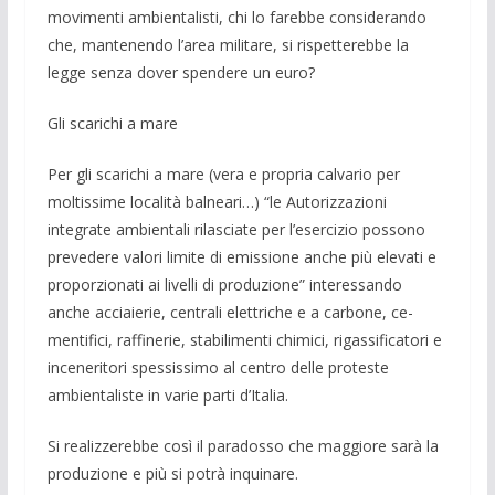
movi­menti ambientalisti, chi lo farebbe consi­derando
che, mantenendo l’area mi­litare, si rispetterebbe la
legge senza do­ver spen­dere un euro?
Gli scarichi a mare
Per gli scarichi a mare (vera e propria calvario per
moltissime località balneari…) “le Autorizzazioni
integrate ambientali rilasciate per l’esercizio posso­no
prevedere valori limite di emissione anche più elevati e
proporzionati ai livelli di produzione” interessando
anche accia­ierie, centrali elettriche e a carbone, ce­
mentifici, raffinerie, stabilimenti chimici, rigassificatori e
inceneritori spessissimo al centro delle proteste
ambientaliste in varie parti d’Italia.
Si realizzerebbe così il para­dosso che maggiore sarà la
produzione e più si potrà inquinare.