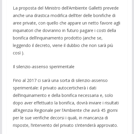
La proposta del Ministro dell’Ambiente Galletti prevede
anche una drastica modi­fica dell’iter delle bonifiche di
aree priva­te, con quello che appare un netto favore agli
inquinatori che dovranno in futuro pagare i costi della
bonifica dell’inquina­mento prodotto (anche se,
leggendo il de­creto, viene il dubbio che non sarà più
così ).
Il silenzio-assenso sperimentale
Fino al 2017 ci sarà una sorta di silen­zio-assenso
sperimentale: il privato auto­certicherà i dati
dell’inquinamento e della bonifica necessaria e, solo
dopo aver ef­fettuato la bonifica, dovrà inviare i risulta­ti
all’Agenzia Regionale per l’Ambiente che avrà 45 giorni
per le sue verifiche de­corsi i quali, in mancanza di
risposte, l’intervento del privato s’intenderà appro­vato.