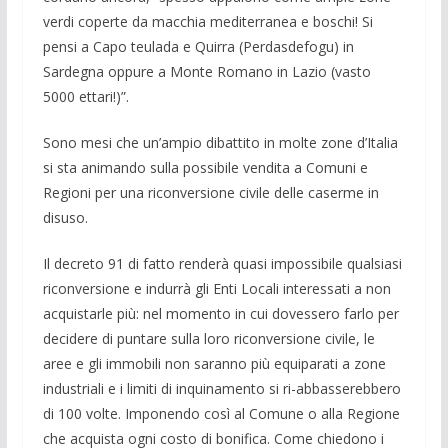
verdi coperte da macchia me­diterranea e boschi! Si
pensi a Capo teula­da e Quirra (Perdasdefogu) in
Sardegna oppure a Monte Romano in Lazio (vasto
5000 ettari!)”.
Sono mesi che un’ampio dibattito in molte zone d’Italia
si sta animando sulla possibile vendita a Comuni e
Regioni per una riconversione civile delle caserme in
disuso.
Il decreto 91 di fatto renderà quasi im­possibile qualsiasi
riconversione e in­durrà gli Enti Locali interessati a non
acquistarl­e più: nel momento in cui dovesse­ro farlo per
decidere di puntare sulla loro ricon­versione civile, le
aree e gli immobili non saranno più equiparati a zone
indu­striali e i limiti di inquinamento si ri-abbassereb­bero
di 100 volte. Imponendo così al Co­mune o alla Regione
che acqui­sta ogni co­sto di bonifica. Come chiedono i