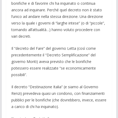
bo­nifiche e di favorire chi ha inquinato o continua
ancora ad inquinare. Perché quel decreto non è stato
l’unico ad andare nella stessa direzione. Una direzione
verso la quale i governi di “larghe intese” (o di “piccole”,
tornando all’attualità…) hanno voluto procedere con
vari decreti.
Il “de­creto del Fare” del governo Letta (così come
precedentemente il “Decreto Sem­plificazione” del
governo Monti) ave­va previsto che le bonifiche
potessero es­sere realizzate “se economicamente
possi­bili”.
Il decreto “Destinazione Italia” (e siamo al Governo
Renzi) prevedeva quasi un condono, con finanziamenti
pubblici per le bonifiche (che dovrebbero, invece, es­sere
a carico di chi ha inquinato).