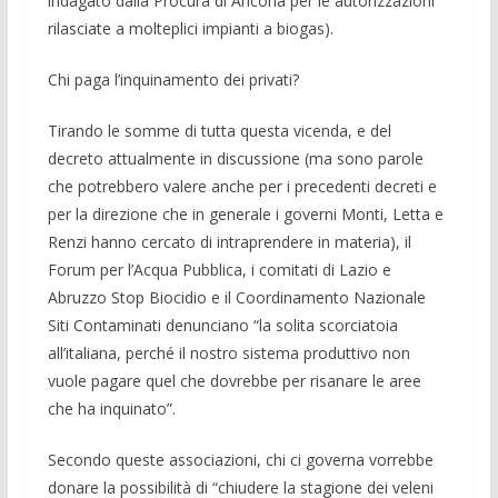
indagato dalla Procura di Ancona per le autorizzazioni
rilasciate a molteplici impianti a biogas).
Chi paga l’inquinamento dei privati?
Tirando le somme di tutta questa vicen­da, e del
decreto attualmente in discussio­ne (ma sono parole
che potrebbero valere anche per i precedenti decreti e
per la di­rezione che in generale i governi Monti, Letta e
Renzi hanno cercato di intrapren­dere in materia), il
Forum per l’Acqua Pubblica, i comitati di Lazio e
Abruzzo Stop Biocidio e il Coordinamento Nazio­nale
Siti Contaminati denunciano “la soli­ta scorciatoia
all’italiana, perché il nostro sistema produttivo non
vuole pagare quel che dovrebbe per risanare le aree
che ha inquinato”.
Secondo queste associazioni, chi ci go­verna vorreb­be
donare la possibilità di “chiudere la stagione dei veleni