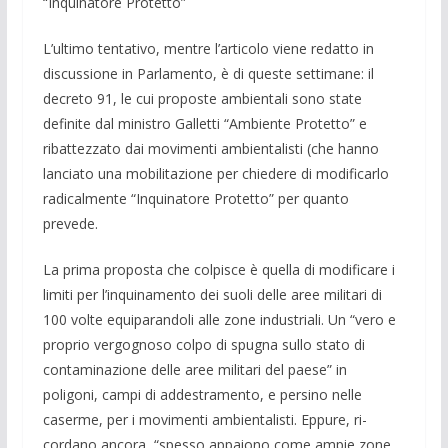
“Inquinatore Protetto”
L’ultimo tentativo, mentre l’articolo viene redatto in
discussione in Parlamen­to, è di queste settimane: il
decreto 91, le cui proposte ambientali sono state
definite dal ministro Galletti “Ambiente Protetto” e
ribattezzato dai movimenti ambientalisti (che hanno
lanciato una mobilitazione per chiedere di modificarlo
radicalmente “In­quinatore Protetto” per quanto
prevede.
La prima proposta che colpisce è quella di modificare i
limiti per l’inquinamento dei suoli delle aree militari di
100 volte equiparandoli alle zone industriali. Un “vero e
proprio vergognoso colpo di spu­gna sullo stato di
contaminazione delle aree militari del paese” in
poligoni, campi di addestramento, e persino nelle
caserme, per i movimenti ambientalisti. Eppure, ri­
cordano ancora, “spesso appaiono come ampie zone