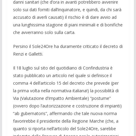
danni sanitari (che d’ora in avanti potrebbero avvenire
solo sui dati forniti dall’inquinatore, e quindi, da chi sarà
accusato di averli causati) il rischio è di dare avvio ad
una lunghissima stagione di piani minimali e di bonifiche
che av­verranno solo sulla carta.
Persino il Sole24Ore ha duramente criti­cato il decreto di
Renzi e Galletti.
Il 18 lu­glio sul sito del quotidiano di Confindu­stria è
stato pubblicato un artico­lo nel quale si definisce il
comma 4 dell’articolo 15 del decreto che prevede (per
la prima volta nella normativa italia­na!) la possibi­lità di
Via (Valutazione d’Impatto Am­bientale) “postume”
(ovve­ro dopo l’auto­rizzazione e costruzione di impianti)
“ab gubernatoris”, affermando che tale nuova norma
favorirebbe il presi­dente della Re­gione Marche (che, a
quan­to si riporta nell’articolo del So­le24Ore, sarebbe