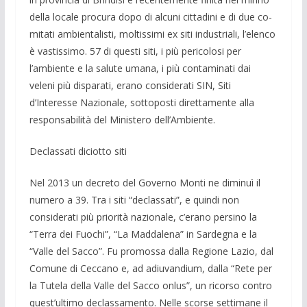
della locale pro­cura dopo di alcuni cittadini e di due co­
mitati ambientalisti, moltissimi ex siti in­dustriali, l’elenco
è vastissimo. 57 di que­sti siti, i più pericolosi per
l’ambiente e la salute umana, i più contaminati dai
veleni più disparati, erano considerati SIN, Siti
d’Interesse Nazionale, sottoposti diretta­mente alla
responsabilità del Ministero dell’Ambiente.
Declassati diciotto siti
Nel 2013 un decreto del Governo Monti ne diminuì il
numero a 39. Tra i siti “de­classati”, e quindi non
considerati più priorità nazionale, c’erano persino la
“Terra dei Fuochi”, “La Maddalena” in Sardegna e la
“Valle del Sacco”. Fu pro­mossa dalla Regione Lazio, dal
Comune di Ceccano e, ad adiuvandium, dalla “Rete per
la Tutela della Valle del Sacco onlus”, un ricorso contro
quest’ultimo de­classamento. Nelle scorse settimane il