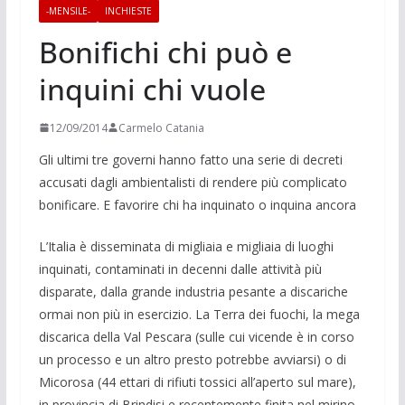
-MENSILE-
INCHIESTE
Bonifichi chi può e
inquini chi vuole
12/09/2014
Carmelo Catania
Gli ultimi tre governi hanno fatto una serie di decreti
accusati da­gli ambientalisti di ren­dere più complicato
bonificare. E favorire chi ha inquinato o in­quina ancora
L’Italia è disseminata di migliaia e mi­gliaia di luoghi
inquinati, contaminati in decenni dalle attività più
disparate, dalla grande industria pesante a discariche
or­mai non più in esercizio. La Terra dei fuo­chi, la mega
discarica della Val Pescara (sulle cui vicende è in corso
un processo e un altro presto potrebbe avviarsi) o di
Mi­corosa (44 ettari di rifiuti tossici all’aperto sul mare),
in provincia di Brindisi e recen­temente finita nel mirino