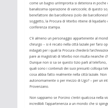
come un bagno un’impronta si deteriora in poche or
banalissima operazione di varicocele; di questo sog
benefattore dei barcellonesi (solo dei barcellonesi?
soggetto, la Procura di Viterbo ritiene di liquidarl
conferenza stampa.
C’è almeno un personaggio appartenente al mondo 
chirurgo – si è recato nella città laziale per fars
indagati per i quali la Procura chiederà l’archivia
pare ai magistrati di Viterbo non risulta neanche ch
Dunque non si sa se questo tizio parli al telefono, 
quali sono i contenuti dei suoi presunti colloqui tel
cosa abbia fatto realmente nella città laziale. Non 
autonomamente o per mezzo di Ugo? – per un inter
Provenzano.
Non sappiamo se Porcino c’entri qualcosa nella v
incredibili: l’appartenenza a un mondo che si spinge