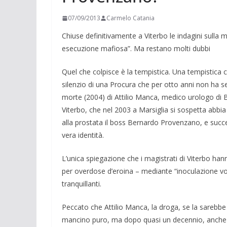
07/09/2013
Carmelo Catania
Chiuse definitivamente a Viterbo le indagini sulla mo
esecuzione mafio­sa”. Ma restano molti dubbi
Quel che colpisce è la tempistica. Una tempistica c
silenzio di una Procura che per otto anni non ha sen
morte (2004) di Attilio Manca, medico urologo di Ba
Viterbo, che nel 2003 a Marsiglia si sospetta abbi
alla prostata il boss Bernardo Provenzano, e succe
vera identità.
L’unica spiegazione che i magistrati di Viterbo han
per overdose d’eroina – mediante “inoculazione vol
tranquillanti.
Peccato che Attilio Manca, la droga, se la sarebbe i
mancino puro, ma dopo quasi un decennio, anche i