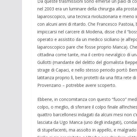
Da queste trasmissioni sono emerse un paio di cos
nel 2003 era un luminare della chirurgia alla prosta
laparoscopico, una tecnica rivoluzionaria e meno inv
con alcuni anni di ritardo. Che Francesco Pastoia
impiccarsi nel carcere di Modena, disse che il “bos
operato e assistito da un medico siciliano (e all’ep
laparoscopico pare che fosse proprio Manca). Che l
cittadina come tante, ma il centro nevralgico di un
Gullotti (mandante del delitto del giornalista Bepp
strage di Capaci, e nello stesso periodo portò Be
latitanza proprio lì, ben protetti da una fitta rete
Provenzano – potrebbe avere scoperto.
Ebbene, in concomitanza con questo “fuoco” mediat
colpo, o meglio, di sferrare il colpo finale all’inch
quattro barcellonesi indagati da alcuni mesi non c
lasciata da Ugo Manca (uno degli indagati), conda
di stupefacenti, ma assolto in appello, e malgrad