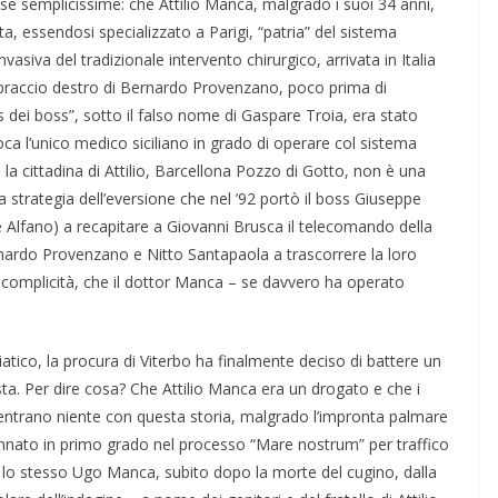
e semplicissime: che Attilio Manca, malgrado i suoi 34 anni,
ta, essendosi specializzato a Parigi, “patria” del sistema
asiva del tradizionale intervento chirurgico, arrivata in Italia
, braccio destro di Bernardo Provenzano, poco prima di
s dei boss”, sotto il falso nome di Gaspare Troia, era stato
oca l’unico medico siciliano in grado di operare col sistema
a cittadina di Attilio, Barcellona Pozzo di Gotto, non è una
a strategia dell’eversione che nel ’92 portò il boss Giuseppe
e Alfano) a recapitare a Giovanni Brusca il telecomando della
rnardo Provenzano e Nitto Santapaola a trascorrere la loro
 di complicità, che il dottor Manca – se davvero ha operato
ico, la procura di Viterbo ha finalmente deciso di battere un
iesta. Per dire cosa? Che Attilio Manca era un drogato e che i
’entrano niente con questa storia, malgrado l’impronta palmare
nnato in primo grado nel processo “Mare nostrum” per traffico
o lo stesso Ugo Manca, subito dopo la morte del cugino, dalla