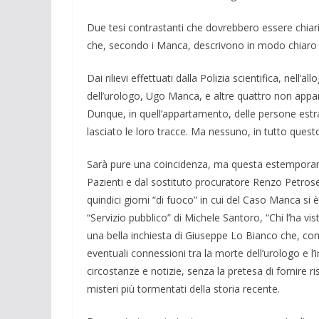
Due tesi contrastanti che dovrebbero essere chiarite
che, secondo i Manca, descrivono in modo chiaro l
Dai rilievi effettuati dalla Polizia scientifica, nell
dell’urologo, Ugo Manca, e altre quattro non appar
Dunque, in quell’appartamento, delle persone estr
lasciato le loro tracce. Ma nessuno, in tutto ques
Sarà pure una coincidenza, ma questa estemporan
Pazienti e dal sostituto procuratore Renzo Petrosell
quindici giorni “di fuoco” in cui del Caso Manca si 
“Servizio pubblico” di Michele Santoro, “Chi l’ha vi
una bella inchiesta di Giuseppe Lo Bianco che, come
eventuali connessioni tra la morte dell’urologo e l
circostanze e notizie, senza la pretesa di fornire ri
misteri più tormentati della storia recente.