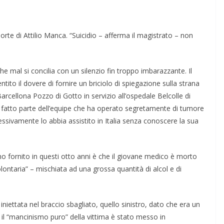
rte di Atti­lio Manca. “Suicidio – af­ferma il magistrato – non
he mal si concilia con un silenzio fin troppo imbarazzante. Il
tito il dovere di fornire un briciolo di spiegazione sulla strana
rcellona Pozzo di Gotto in servizio all’ospedale Belcolle di
a fatto parte dell’equipe che ha operato segretamente di tumore
ssivamente lo abbia assistito in Italia senza conoscere la sua
no fornito in questi otto anni è che il giovane medico è morto
ontaria” – mischiata ad una grossa quantità di alcol e di
niettata nel braccio sbagliato, quello sinistro, dato che era un
l “mancinismo puro” della vittima è stato messo in