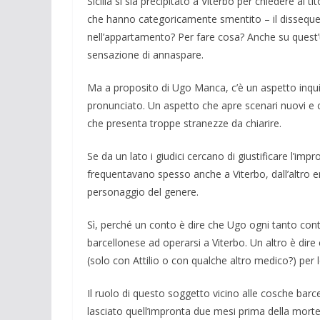
Sicilia si sia precipitato a Viterbo per chiedere al ti
che hanno categoricamente smentito – il disseques
nell’appartamento? Per fare cosa? Anche su quest’u
sensazione di annaspare.
Ma a proposito di Ugo Manca, c’è un aspetto inquie
pronunciato. Un aspetto che apre scenari nuovi e 
che presenta troppe stranezze da chiarire.
Se da un lato i giudici cercano di giustificare l’i
frequentavano spesso anche a Viterbo, dall’altro 
personaggio del genere.
Sì, perché un conto è dire che Ugo ogni tanto con
barcellonese ad operarsi a Viterbo. Un altro è dire 
(solo con Attilio o con qualche altro medico?) per
Il ruolo di questo soggetto vicino alle cosche barc
lasciato quell’impronta due mesi prima della morte