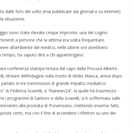
 dalle foto del volto (mai pubblicate dai giornali e su internet)
a situazione.
’alloggio sono state rilevate cinque impronte, una del cugino
tenenti a persone che la vittima era solita frequentare.
anee all’ambiente del medico, nelle ultime ore avrebbero
to tempo, ha saputo dire a chi appartengano.
ea conferenza stampa tenuta dal capo della Procura Alberto
i, titolare dell’indagine sulla morte di Attilio Manca, arriva dopo
è parlato in tre trasmissioni di grande impatto mediatico:
sto” di Federica Sciarelli, e “Rainews24”, la quale ha trasmesso
 i programmi di Santoro e della Sciarelli, si è soffermata sulle
’intervento alla prostata di Provenzano, mettendo insieme fatti,
sposte certe, ma con il fine di accendere i riflettori su uno dei