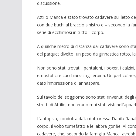
discussione.
Attilio Manca è stato trovato cadavere sul letto d
con due buchi al braccio sinistro e – secondo la fam
serie di ecchimosi in tutto il corpo.
A qualche metro di distanza dal cadavere sono sta
del parquet divelto, un peso da ginnastica rotto, la
Non sono stati trovati i pantaloni, i boxer, i calzini,
emostatici e cucchiai sciogli eroina. Un particolare
dato l’impressione di annaspare.
Sul tavolo del soggiorno sono stati rinvenuti degli at
stretti di Attilio, non erano mai stati visti nell’app
L’autopsia, condotta dalla dottoressa Danila Ranale
corpo, il volto tumefatto e le labbra gonfie. Al co
cadavere, che, secondo la famiglia Manca, avrebbe 