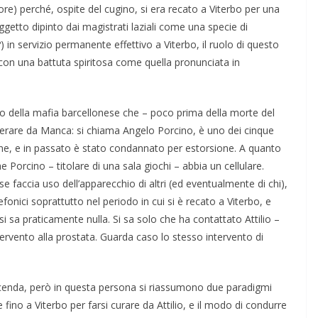
e) perché, ospite del cugino, si era recato a Viterbo per una
getto dipinto dai magistrati laziali come una specie di
) in servizio permanente effettivo a Viterbo, il ruolo di questo
o con una battuta spiritosa come quella pronunciata in
della mafia barcellonese che – poco prima della morte del
i operare da Manca: si chiama Angelo Porcino, è uno dei cinque
zione, e in passato è stato condannato per estorsione. A quanto
e Porcino – titolare di una sala giochi – abbia un cellulare.
se faccia uso dell’apparecchio di altri (ed eventualmente di chi),
efonici soprattutto nel periodo in cui si è recato a Viterbo, e
si sa praticamente nulla. Si sa solo che ha contattato Attilio –
vento alla prostata. Guarda caso lo stesso intervento di
icenda, però in questa persona si riassumono due paradigmi
 fino a Viterbo per farsi curare da Attilio, e il modo di condurre