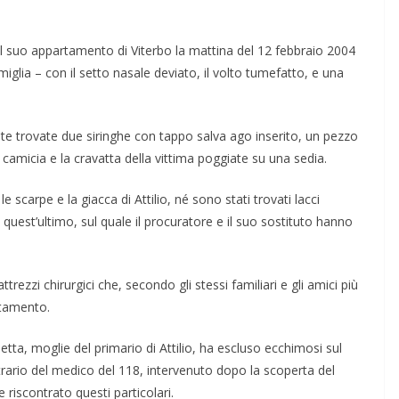
el suo appartamento di Viterbo la mattina del 12 febbraio 2004
iglia – con il setto nasale deviato, il volto tumefatto, e una
te trovate due siringhe con tappo salva ago inserito, un pezzo
 camicia e la cravatta della vittima poggiate su una sedia.
 le scarpe e la giacca di Attilio, né sono stati trovati lacci
, quest’ultimo, sul quale il procuratore e il suo sostituto hanno
trezzi chirurgici che, secondo gli stessi familiari e gli amici più
artamento.
tta, moglie del primario di Attilio, ha escluso ecchimosi sul
ntrario del medico del 118, intervenuto dopo la scoperta del
riscontrato questi particolari.