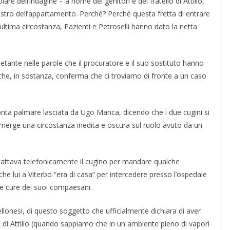
tolare dell’indagine – a nome dei genitori e del fratello di Attilio,
tro dell’appartamento. Perché? Perché questa fretta di entrare
ltima circostanza, Pazienti e Petroselli hanno dato la netta
tante nelle parole che il procuratore e il suo sostituto hanno
che, in sostanza, conferma che ci troviamo di fronte a un caso
mpronta palmare lasciata da Ugo Manca, dicendo che i due cugini si
emerge una circostanza inedita e oscura sul ruolo avuto da un
tattava telefonicamente il cugino per mandare qualche
che lui a Viterbo “era di casa” per intercedere presso l’ospedale
 le cure dei suoi compaesani.
ellonesi, di questo soggetto che ufficialmente dichiara di aver
 di Attilio (quando sappiamo che in un ambiente pieno di vapori