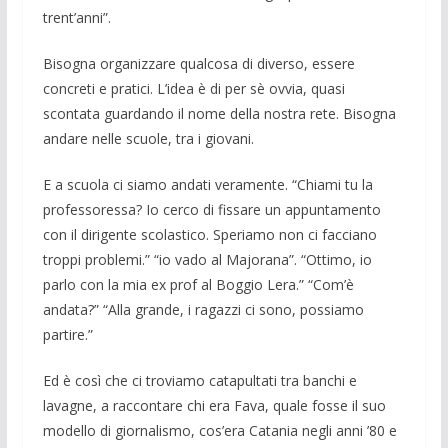
trent’anni”.
Bisogna organizzare qualcosa di diver­so, essere
concreti e pratici. L’idea è di per sè ovvia, quasi
scontata guardando il nome della nostra rete. Bisogna
andare nelle scuole, tra i giovani.
E a scuola ci siamo andati veramente. “Chiami tu la
professoressa? Io cerco di fissare un appuntamento
con il dirigente scolastico. Speriamo non ci facciano
trop­pi problemi.” “io vado al Majorana”. “Ot­timo, io
parlo con la mia ex prof al Bog­gio Lera.” “Com’è
andata?” “Alla grande, i ragazzi ci sono, possiamo
partire.”
Ed è così che ci troviamo catapultati tra banchi e
lavagne, a raccontare chi era Fava, quale fosse il suo
modello di gior­nalismo, cos’era Catania negli anni ’80 e