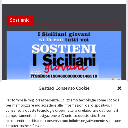
Sostienici
Gestisci Consenso Cookie
I Siciliani Giovani
Per fornire le migliori esperienze, utilizziamo tecnologie come i cookie
per memorizzare e/o accedere alle informazioni del dispositivo. Il
consenso a queste tecnologie ci permetterà di elaborare dati come il
Aut. del tribunale di Catania n.23/2011 del 20/09/2011 Dir.
comportamento di navigazione o ID unici su questo sito. Non
Resp. Riccardo Orioles.
acconsentire o ritirare il consenso può influire negativamente su alcune
caratteristiche e funzioni.