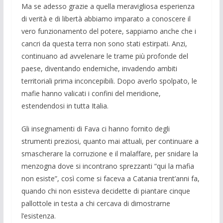
Ma se adesso grazie a quella meravi­gliosa esperienza
di verità e di libertà ab­biamo imparato a conoscere il
vero fun­zionamento del potere, sappiamo an­che che i
cancri da questa terra non sono stati estirpati. Anzi,
continuano ad avvele­nare le trame più profonde del
paese, diventand­o endemiche, invadendo ambiti
territoriali prima inconcepibili. Dopo averlo spolpato, le
mafie hanno valicati i confini del meridione,
estendendosi in tut­ta Italia.
Gli insegnamenti di Fava ci hanno for­nito degli
strumenti preziosi, quanto mai attuali, per continuare a
smascherare la corruzione e il malaffare, per snidare la
menzogna dove si incontrano sprezzanti “qui la mafia
non esiste”, così come si fa­ceva a Catania trent’anni fa,
quando chi non esisteva decidette di piantare cinque
pallottole in testa a chi cercava di dimo­strarne
l’esistenza.