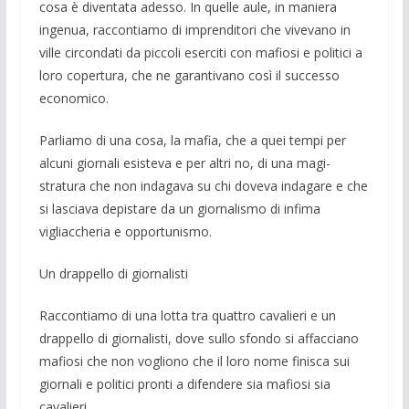
cosa è diventata adesso. In quelle aule, in maniera
ingenua, raccontiamo di impren­ditori che vivevano in
ville circondati da piccoli eserciti con mafiosi e politici a
loro copertura, che ne garantivano così il successo
economico.
Parliamo di una cosa, la mafia, che a quei tempi per
alcuni gior­nali esiste­va e per altri no, di una magi­
stratura che non in­dagava su chi doveva in­dagare e che
si lasciava depistare da un giornalismo di infima
vigliaccheria e op­portunismo.
Un drappello di giornalisti
Raccontiamo di una lotta tra quattro ca­valieri e un
drappello di giornalisti, dove sullo sfondo si affacciano
mafiosi che non vogliono che il loro nome finisca sui
gior­nali e politici pronti a difendere sia mafio­si sia
cavalieri.