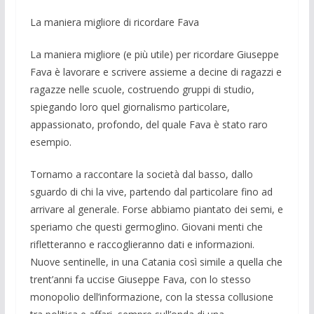
La maniera migliore di ricordare Fava
La maniera migliore (e più utile) per ri­cordare Giuseppe
Fava è lavorare e scri­vere assieme a decine di ragazzi e
ragazze nelle scuole, costruendo gruppi di studio,
spiegando loro quel giornalismo particola­re,
appassionato, profondo, del quale Fava è stato raro
esempio.
Tornamo a raccontare la società dal bas­so, dallo
sguardo di chi la vive, partendo dal particolare fino ad
arrivare al genera­le. Forse abbiamo piantato dei semi, e
speriamo che questi germoglino. Giovani menti che
rifletteranno e raccoglieranno dati e informazioni.
Nuove sentinelle, in una Catania così simile a quella che
trent’anni fa uccise Giuseppe Fava, con lo stesso
monopolio dell’informazione, con la stessa collusione