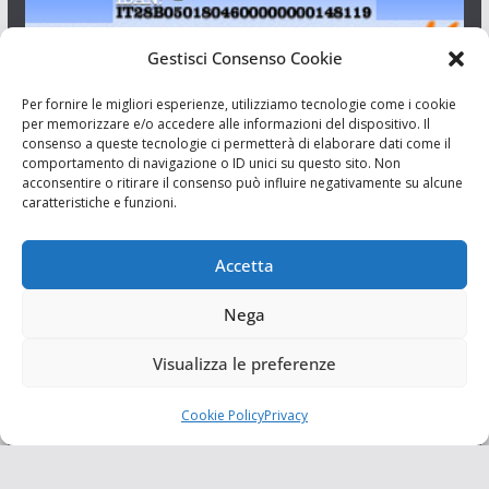
Gestisci Consenso Cookie
I Siciliani Giovani
Per fornire le migliori esperienze, utilizziamo tecnologie come i cookie
per memorizzare e/o accedere alle informazioni del dispositivo. Il
consenso a queste tecnologie ci permetterà di elaborare dati come il
Aut. del tribunale di Catania n.23/2011 del 20/09/2011 Dir.
comportamento di navigazione o ID unici su questo sito. Non
Resp. Riccardo Orioles.
acconsentire o ritirare il consenso può influire negativamente su alcune
caratteristiche e funzioni.
Informativa privacy
Associazione Culturale I Siciliani Giovani
Accetta
via Randazzo 27 Catania
Nega
Visualizza le preferenze
Cookie Policy
Privacy
Copyright © 2026
I Siciliani Giovani
. Tutti i diritti riservati.
Tema:
ColorMag
di ThemeGrill. Powered by
WordPress
.