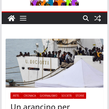
-RETE-
CRONACA
GIORNALISMO
SOCIETÀ
STORIE
Un arancino per