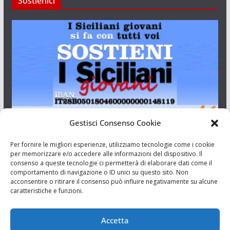
Sostienici
Gestisci Consenso Cookie
I Siciliani Giovani
Per fornire le migliori esperienze, utilizziamo tecnologie come i cookie
per memorizzare e/o accedere alle informazioni del dispositivo. Il
consenso a queste tecnologie ci permetterà di elaborare dati come il
Aut. del tribunale di Catania n.23/2011 del 20/09/2011 Dir.
comportamento di navigazione o ID unici su questo sito. Non
Resp. Riccardo Orioles.
acconsentire o ritirare il consenso può influire negativamente su alcune
caratteristiche e funzioni.
Informativa privacy
Associazione Culturale I Siciliani Giovani
Accetta
via Randazzo 27 Catania