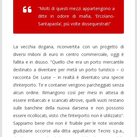
“Molti di questi mezzi appartengono a
ditte in odore di mafia, ‘Ercolano-
Santapaola’, più volte dissequestrati”
La vecchia dogana, riconvertita con un progetto di
diversi milioni di euro in centro commerciale, oggi è
fallita e in disuso. “Quello che era un porto mercantile
destinato a diventare per metà un porto turistico − ci
racconta De Luise − in realtà è diventato una specie
d’interporto. Tir e container vengono parcheggiati senza
alcun ordine. Rimangono così per mesi in attesa di
essere imbarcati e scaricati altrove, quelli vuoti restano
sulle banchine della nuova darsena e non possono
essere ricollocati, visto che l’interporto non è utilizzato”.
Sappiamo bene che non è fruibile per le note vicende
giudiziarie occorse alla ditta appaltatrice Tecnis s.p.a.,