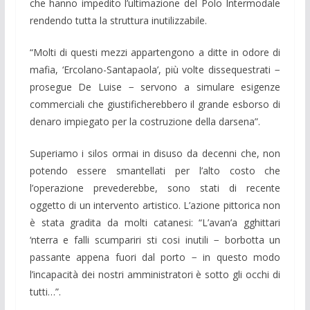
che hanno impedito l’ultimazione del Polo Intermodale
rendendo tutta la struttura inutilizzabile.
“Molti di questi mezzi appartengono a ditte in odore di
mafia, ‘Ercolano-Santapaola’, più volte dissequestrati −
prosegue De Luise − servono a simulare esigenze
commerciali che giustificherebbero il grande esborso di
denaro impiegato per la costruzione della darsena”.
Superiamo i silos ormai in disuso da decenni che, non
potendo essere smantellati per l’alto costo che
l’operazione prevederebbe, sono stati di recente
oggetto di un intervento artistico. L’azione pittorica non
è stata gradita da molti catanesi: “L’avan’a gghittari
‘nterra e falli scumpariri sti cosi inutili − borbotta un
passante appena fuori dal porto − in questo modo
l’incapacità dei nostri amministratori è sotto gli occhi di
tutti…”.