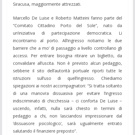
Siracusa, maggiormente attrezzati.
Marcello De Luise e Roberto Matteini fanno parte del
“Comitato Cittadino Porto del Sole”, nato da
un’iniziativa di partecipazione democratica. Li
incontriamo al porto. All’ingresso notiamo le due
barriere che a mo’ di passaggio a livello controllano gli
accessi. Per entrare bisogna ritirare un biglietto, da
convalidare all’uscita. Non è previsto alcun pedaggio,
sebbene il sito dell’autorità portuale riporti tutte le
istruzioni sull’uso di quell’ingresso. Chiediamo
spiegazioni ai nostri accompagnatori: “Si tratta soltanto
di una manovra dissuasiva per evitare l’ingresso
indiscriminato di chicchessia − ci conforta De Luise −
uscendo, infatti, nulla sarà chiesto in termini di
pedaggio a chi, non lasciandosi impressionare dal
‘dissuasore psicologico’, sarà ugualmente entrato
salutando il finanziere preposto”.