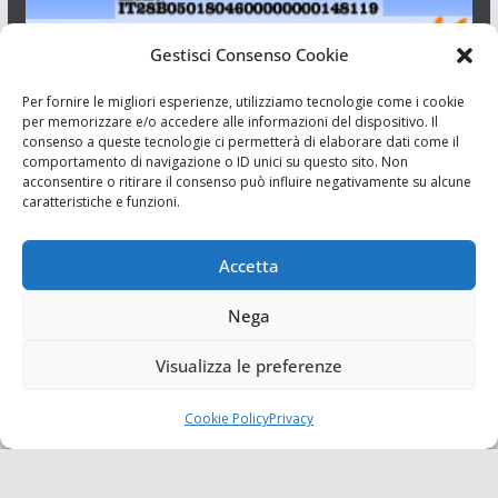
Gestisci Consenso Cookie
I Siciliani Giovani
Per fornire le migliori esperienze, utilizziamo tecnologie come i cookie
per memorizzare e/o accedere alle informazioni del dispositivo. Il
consenso a queste tecnologie ci permetterà di elaborare dati come il
Aut. del tribunale di Catania n.23/2011 del 20/09/2011 Dir.
comportamento di navigazione o ID unici su questo sito. Non
Resp. Riccardo Orioles.
acconsentire o ritirare il consenso può influire negativamente su alcune
caratteristiche e funzioni.
Informativa privacy
Associazione Culturale I Siciliani Giovani
Accetta
via Randazzo 27 Catania
Nega
Visualizza le preferenze
Cookie Policy
Privacy
Copyright © 2026
I Siciliani Giovani
. Tutti i diritti riservati.
Tema:
ColorMag
di ThemeGrill. Powered by
WordPress
.