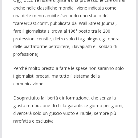
Oggi occorre ridare dignità a una pro­fessione che ormai
anche nelle classifi­che mondiali viene indicata come
una delle meno ambite (secondo uno studio del
“careerCast.com”, pubblicata dal Wall Street Journal,
fare il giornalista si trova al 196° posto tra le 200
professioni censite, dietro solo i taglialegna, gli ope­rai
delle piattaforme petrolifere, i lava­piatti e i soldati di
professione).
Perché molto presto a farne le spese non saranno solo
i giornalisti precari, ma tutto il sistema della
comunicazione.
E soprattutto la libertà d’informazione, che senza la
giusta retribuzione di chi la garantisce giorno per giorni,
diventerà solo un guscio vuoto e inutile, sempre più
rarefatta e esclusiva.