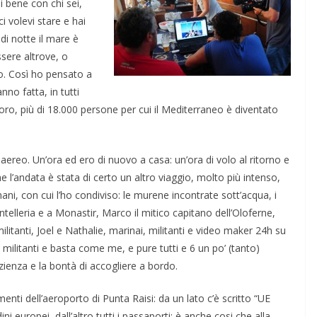
i bene con chi sei,
ci volevi stare e hai
di notte il mare è
ssere altrove, o
o. Così ho pensato a
nno fatta, in tutti
r loro, più di 18.000 persone per cui il Mediterraneo è diventato
reo. Un’ora ed ero di nuovo a casa: un’ora di volo al ritorno e
he l’andata è stata di certo un altro viaggio, molto più intenso,
i, con cui l’ho condiviso: le murene incontrate sott’acqua, i
ntelleria e a Monastir, Marco il mitico capitano dell’Oloferne,
litanti, Joel e Nathalie, marinai, militanti e video maker 24h su
militanti e basta come me, e pure tutti e 6 un po’ (tanto)
zienza e la bontà di accogliere a bordo.
nti dell’aeroporto di Punta Raisi: da un lato c’è scritto “UE
dini europei, dall’altro tutti i passaporti: è anche cosi che alla