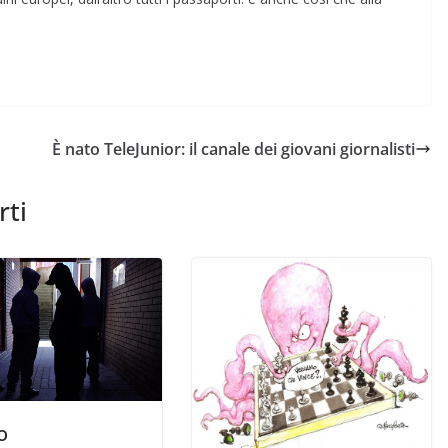
È nato TeleJunior: il canale dei giovani giornalisti
rti
o