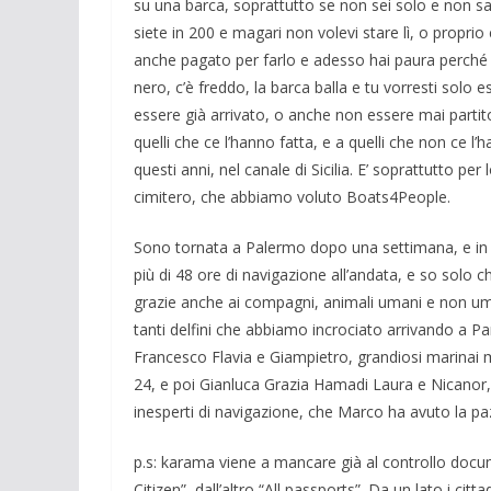
su una barca, soprattutto se non sei solo e non sa
siete in 200 e magari non volevi stare lì, o proprio 
anche pagato per farlo e adesso hai paura perché 
nero, c’è freddo, la barca balla e tu vorresti solo e
essere già arrivato, o anche non essere mai partit
quelli che ce l’hanno fatta, e a quelli che non ce l’ha
questi anni, nel canale di Sicilia. E’ soprattutto pe
cimitero, che abbiamo voluto Boats4People.
Sono tornata a Palermo dopo una settimana, e in ae
più di 48 ore di navigazione all’andata, e so solo c
grazie anche ai compagni, animali umani e non uman
tanti delfini che abbiamo incrociato arrivando a Pa
Francesco Flavia e Giampietro, grandiosi marinai mi
24, e poi Gianluca Grazia Hamadi Laura e Nicanor, 
inesperti di navigazione, che Marco ha avuto la pa
p.s: karama viene a mancare già al controllo docume
Citizen”, dall’altro “All passports”. Da un lato i citta