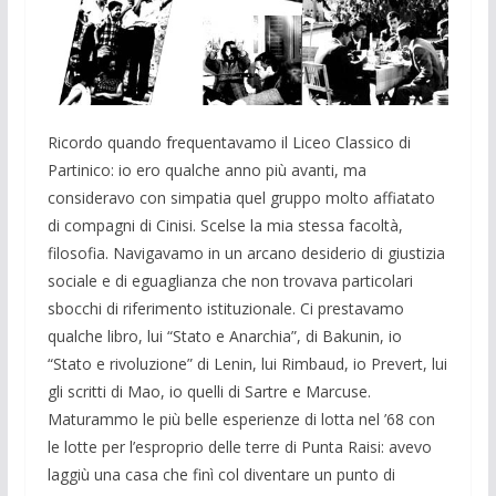
Ricordo quando frequentavamo il Liceo Classico di
Partinico: io ero qualche anno più avanti, ma
consideravo con simpatia quel gruppo mol­to affiatato
di compagni di Cinisi. Scelse la mia stessa facoltà,
filosofia. Navigavamo in un arcano desiderio di giustizia
sociale e di eguaglianza che non trovava particolari
sbocchi di riferimento istituzionale. Ci pre­stavamo
qualche libro, lui “Stato e Anarchia”, di Bakunin, io
“Stato e ri­voluzione” di Lenin, lui Rimbaud, io Prevert, lui
gli scritti di Mao, io quel­li di Sartre e Marcuse.
Maturammo le più belle esperienze di lotta nel ’68 con
le lotte per l’esproprio delle terre di Punta Raisi: avevo
laggiù una casa che finì col diventare un punto di