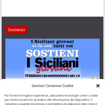
Sostienici
Gestisci Consenso Cookie
I Siciliani Giovani
Per fornire le migliori esperienze, utilizziamo tecnologie come i cookie
per memorizzare e/o accedere alle informazioni del dispositivo. Il
consenso a queste tecnologie ci permetterà di elaborare dati come il
Aut. del tribunale di Catania n.23/2011 del 20/09/2011 Dir.