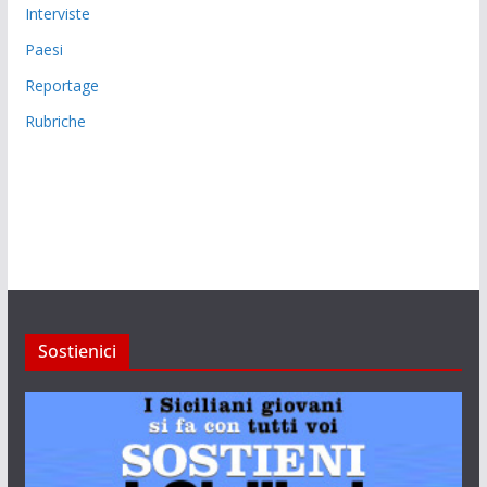
Interviste
Paesi
Reportage
Rubriche
Sostienici