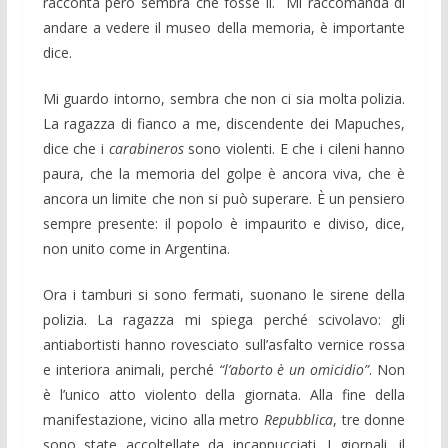
racconta però sembra che fosse lì. Mi raccomanda di
andare a vedere il museo della memoria, è importante
dice.
Mi guardo intorno, sembra che non ci sia molta polizia.
La ragazza di fianco a me, discendente dei Mapuches,
dice che i
carabineros
sono violenti. E che i cileni hanno
paura, che la memoria del golpe è ancora viva, che è
ancora un limite che non si può superare. È un pensiero
sempre presente: il popolo è impaurito e diviso, dice,
non unito come in Argentina.
Ora i tamburi si sono fermati, suonano le sirene della
polizia. La ragazza mi spiega perché scivolavo: gli
antiabortisti hanno rovesciato sull’asfalto vernice rossa
e interiora animali, perché
“l’aborto è un omicidio”
. Non
è l’unico atto violento della giornata. Alla fine della
manifestazione, vicino alla metro
Repubblica
, tre donne
sono state accoltellate da incappucciati. I giornali, il