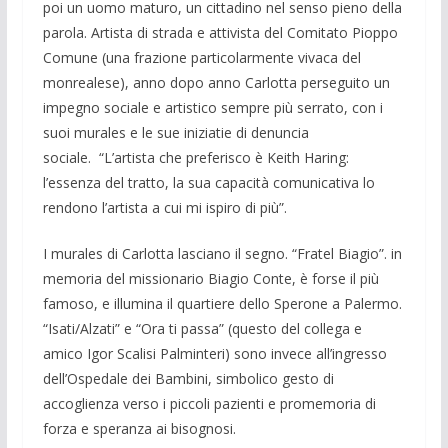
poi un uomo maturo, un cittadino nel senso pieno della
parola. Artista di strada e attivista del Comitato Pioppo
Comune (una frazione particolarmente vivaca del
monrealese), anno dopo anno Carlotta perseguito un
impegno sociale e artistico sempre più serrato, con i
suoi murales e le sue iniziatie di denuncia
sociale. “L’artista che preferisco è Keith Haring:
l’essenza del tratto, la sua capacità comunicativa lo
rendono l’artista a cui mi ispiro di più”.
I murales di Carlotta lasciano il segno. “Fratel Biagio”. in
memoria del missionario Biagio Conte, è forse il più
famoso, e illumina il quartiere dello Sperone a Palermo.
“Isati/Alzati” e “Ora ti passa” (questo del collega e
amico Igor Scalisi Palminteri) sono invece all’ingresso
dell’Ospedale dei Bambini, simbolico gesto di
accoglienza verso i piccoli pazienti e promemoria di
forza e speranza ai bisognosi.