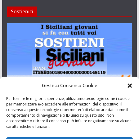
Sostienici
Gestisci Consenso Cookie
I Siciliani Giovani
Per fornire le migliori esperienze, utilizziamo tecnologie come i cookie
per memorizzare e/o accedere alle informazioni del dispositivo. Il
consenso a queste tecnologie ci permetterà di elaborare dati come il
Aut. del tribunale di Catania n.23/2011 del 20/09/2011 Dir.
comportamento di navigazione o ID unici su questo sito. Non
Resp. Riccardo Orioles.
acconsentire o ritirare il consenso può influire negativamente su alcune
caratteristiche e funzioni.
Informativa privacy