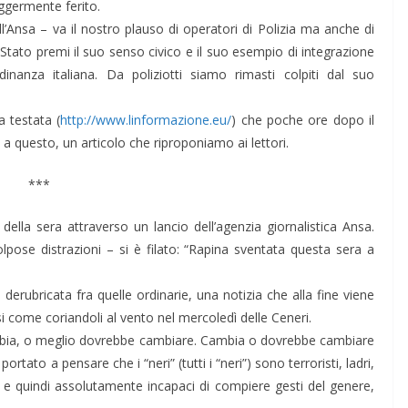
ggermente ferito.
all’Ansa – va il nostro plauso di operatori di Polizia ma anche di
 Stato premi il suo senso civico e il suo esempio di integrazione
inanza italiana. Da poliziotti siamo rimasti colpiti dal suo
 testata (
http://www.linformazione.eu/
) che poche ore dopo il
 a questo, un articolo che riproponiamo ai lettori.
***
i della sera attraverso un lancio dell’agenzia giornalistica Ansa.
ose distrazioni – si è filato: “Rapina sventata questa sera a
derubricata fra quelle ordinarie, una notizia che alla fine viene
si come coriandoli al vento nel mercoledì delle Ceneri.
ambia, o meglio dovrebbe cambiare. Cambia o dovrebbe cambiare
rtato a pensare che i “neri” (tutti i “neri”) sono terroristi, ladri,
a, e quindi assolutamente incapaci di compiere gesti del genere,