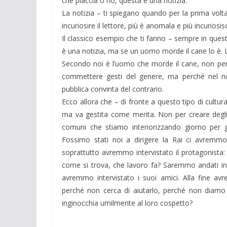
che piaccia o no, questa è una notizia.
La notizia – ti spiegano quando per la prima volt
incuriosire il lettore, più è anomala e più incuriosis
Il classico esempio che ti fanno – sempre in que
è una notizia, ma se un uomo morde il cane lo è. L
Secondo noi è l’uomo che morde il cane, non perc
commettere gesti del genere, ma perché nel no
pubblica convinta del contrario.
Ecco allora che – di fronte a questo tipo di cultu
ma va gestita come merita. Non per creare degli
comuni che stiamo interiorizzando giorno per g
Fossimo stati noi a dirigere la Rai ci avremmo 
soprattutto avremmo intervistato il protagonista:
come si trova, che lavoro fa? Saremmo andati in 
avremmo intervistato i suoi amici. Alla fine avr
perché non cerca di aiutarlo, perché non diamo
inginocchia umilmente al loro cospetto?