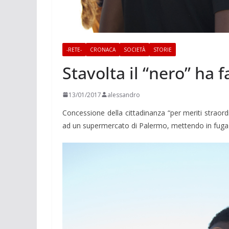
-RETE-
CRONACA
SOCIETÀ
STORIE
Stavolta il “nero” ha f
13/01/2017
alessandro
Concessione della cittadinanza “per meriti straor
ad un supermercato di Palermo, mettendo in fuga 