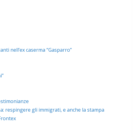
nti nell’ex caserma “Gasparro”
i”
estimonianze
: respingere gli immigrati, e anche la stampa
Frontex