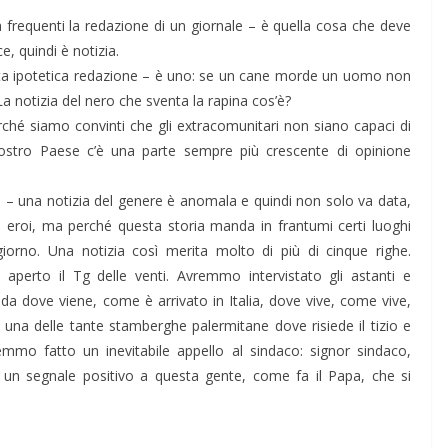
a frequenti la redazione di un giornale – è quella cosa che deve
ce, quindi è notizia.
sta ipotetica redazione – è uno: se un cane morde un uomo non
a notizia del nero che sventa la rapina cos’è?
hé siamo convinti che gli extracomunitari non siano capaci di
stro Paese c’è una parte sempre più crescente di opinione
ra – una notizia del genere è anomala e quindi non solo va data,
 eroi, ma perché questa storia manda in frantumi certi luoghi
iorno. Una notizia così merita molto di più di cinque righe.
aperto il Tg delle venti. Avremmo intervistato gli astanti e
 da dove viene, come è arrivato in Italia, dove vive, come vive,
una delle tante stamberghe palermitane dove risiede il tizio e
emmo fatto un inevitabile appello al sindaco: signor sindaco,
 un segnale positivo a questa gente, come fa il Papa, che si