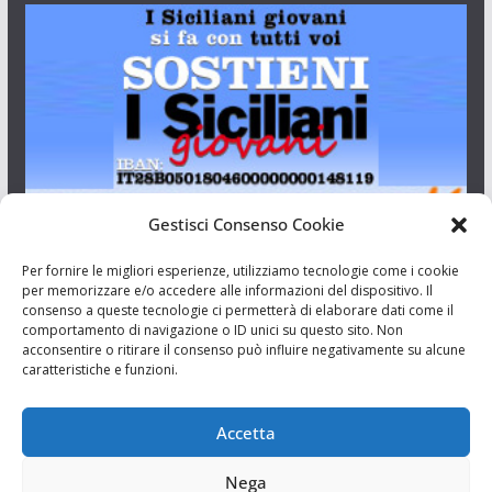
Gestisci Consenso Cookie
I Siciliani Giovani
Per fornire le migliori esperienze, utilizziamo tecnologie come i cookie
per memorizzare e/o accedere alle informazioni del dispositivo. Il
consenso a queste tecnologie ci permetterà di elaborare dati come il
Aut. del tribunale di Catania n.23/2011 del 20/09/2011 Dir.
comportamento di navigazione o ID unici su questo sito. Non
Resp. Riccardo Orioles.
acconsentire o ritirare il consenso può influire negativamente su alcune
caratteristiche e funzioni.
Informativa privacy
Associazione Culturale I Siciliani Giovani
Accetta
via Randazzo 27 Catania
Nega