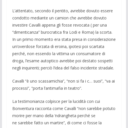
L’attentato, secondo il pentito, avrebbe dovuto essere
condotto mediante un camion che avrebbe dovuto
investire Cavalli appena gli fosse revocata ( per una
“dimenticanza” burocratica fra Lodi e Roma) la scorta.
In un primo
momento era stata presa in considerazione
un’overdose forzata di eroina, ipotesi poi scartata
perché, non essendo la vittima un consumatore di
droga, l’esame autoptico avrebbe poi destato sospetti
negli inquirenti;
perciò l’idea del falso incidente stradale.
Cavalli “è uno scassamichia”, “non si fa i c… suoi”, “va ai
processi”,
“porta l’antimafia in teatro”.
La testimonianza colpisce per la lucidità con cui
Bonventura racconta come
Cavalli “non sarebbe potuto
morire per mano della ‘ndrangheta perché se
ne
sarebbe fatto un martire”, di come ci fosse la