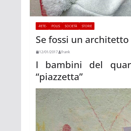
-RETE-
POLIS
SOCIETÀ
STORIE
Se fossi un architetto
12/01/2017
frank
I bambini del quart
“piazzetta”