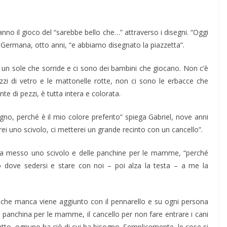
fanno il gioco del “sarebbe bello che…” attraverso i disegni. “Oggi
a Germana, otto anni, “e abbiamo disegnato la piazzetta”.
’è un sole che sorride e ci sono dei bambini che giocano. Non c’è
ezzi di vetro e le mattonelle rotte, non ci sono le erbacce che
e di pezzi, è tutta intera e colorata.
segno, perché è il mio colore preferito” spiega Gabriel, nove anni
erei uno scivolo, ci metterei un grande recinto con un cancello”.
 ha messo uno scivolo e delle panchine per le mamme, “perché
dove sedersi e stare con noi – poi alza la testa – a me la
 che manca viene aggiunto con il pennarello e su ogni persona
a panchina per le mamme, il cancello per non fare entrare i cani
fatto, ognuno ha ciò di cui ha bisogno. Semplicemente, le cose si