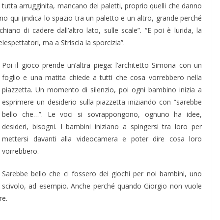
, tutta arrugginita, mancano dei paletti, proprio quelli che danno
no qui (indica lo spazio tra un paletto e un altro, grande perché
o di cadere dall’altro lato, sulle scale”. “E poi è lurida, la
elespettatori, ma a Striscia la sporcizia”.
Poi il gioco prende un’altra piega: l’architetto Simona con un
foglio e una matita chiede a tutti che cosa vorrebbero nella
piazzetta. Un momento di silenzio, poi ogni bambino inizia a
esprimere un desiderio sulla piazzetta iniziando con ”sarebbe
bello che…”. Le voci si sovrappongono, ognuno ha idee,
desideri, bisogni. I bambini iniziano a spingersi tra loro per
mettersi davanti alla videocamera e poter dire cosa loro
vorrebbero.
Sarebbe bello che ci fossero dei giochi per noi bambini, uno
scivolo, ad esempio. Anche perché quando Giorgio non vuole
re.