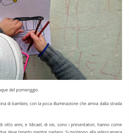
cinque del pomeriggio.
ina di bambini, con la poca illuminazione che arriva dalla strada
 di otto anni, e Micael, di sei, sono i presentatori, hanno come
 due deve tenerlo mentre parlano. Si rivolgono alla videocamera