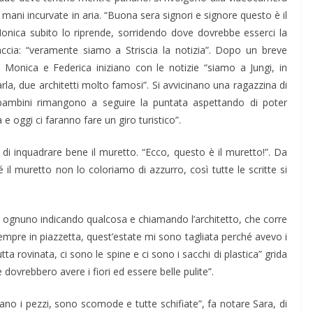
 mani incurvate in aria. “Buona sera signori e signore questo è il
 Monica subito lo riprende, sorridendo dove dovrebbe esserci la
accia: “veramente siamo a Striscia la notizia”. Dopo un breve
, Monica e Federica iniziano con le notizie “siamo a Jungi, in
la, due architetti molto famosi”. Si avvicinano una ragazzina di
i bambini rimangono a seguire la puntata aspettando di poter
e oggi ci faranno fare un giro turistico”.
i inquadrare bene il muretto. “Ecco, questo è il muretto!”. Da
hé il muretto non lo coloriamo di azzurro, così tutte le scritte si
ta, ognuno indicando qualcosa e chiamando l’architetto, che corre
o sempre in piazzetta, quest’estate mi sono tagliata perché avevo i
tutta rovinata, ci sono le spine e ci sono i sacchi di plastica” grida
le dovrebbero avere i fiori ed essere belle pulite”.
o i pezzi, sono scomode e tutte schifiate”, fa notare Sara, di