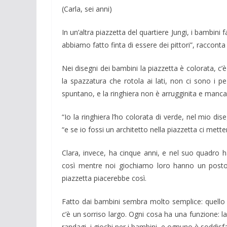
(Carla, sei anni)
In un’altra piazzetta del quartiere Jungi, i bambini 
abbiamo fatto finta di essere dei pittori”, raccont
Nei disegni dei bambini la piazzetta è colorata, c
la spazzatura che rotola ai lati, non ci sono i p
spuntano, e la ringhiera non è arrugginita e mancant
“Io la ringhiera l’ho colorata di verde, nel mio di
“e se io fossi un architetto nella piazzetta ci mett
Clara, invece, ha cinque anni, e nel suo quadro
così mentre noi giochiamo loro hanno un posto 
piazzetta piacerebbe così.
Fatto dai bambini sembra molto semplice: quello
c’è un sorriso largo. Ogni cosa ha una funzione: l
randagi, i giochi per i bambini, e ognuno è soddis