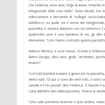
che Federica, nove anni, finge di avere, tenendo le
telegiornale delle cose belle”, inizia Micael, ma
videocamera e lanciando al “collega” un’occhiat
battibecco su quale sia il nome del telegiornale
piazzetta, e stasera abbiamo con noi Simona e Car
quattordici anni e una bambina di sei, gli altr
intervenire. “Loro hanno costruito questa piazzetta 
Adesso Monica, a voce bassa, ricorda a Federica d
dietro Giorgio, dieci anni, grida: “architetto, perc
levano?”.
Così tutti bambini iniziano a girare per la piazzet
dietro tutti. “Di qui ci sono dei vetri rotti, ci son
sandali e li ho pestati” dice Federica. “E l’aiuola è 
Carla dall’altro lato della piazzetta, “invece le aiuo
“Uno sulle panchine neanche si può sedere, mancan