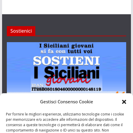
Sostienici
Gestisci Consenso Cookie
I Siciliani Giovani
Per fornire le migliori esperienze, utilizziamo tecnologie come i cookie
per memorizzare e/o accedere alle informazioni del dispositivo. Il
consenso a queste tecnologie ci permetterà di elaborare dati come il
Aut. del tribunale di Catania n.23/2011 del 20/09/2011 Dir.
comportamento di navigazione o ID unici su questo sito. Non